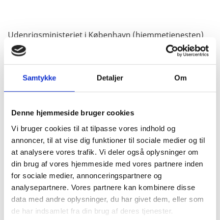
Udenrigsministeriet i København (hjemmetjenesten)
er organiseret i syv faglige fællesskaber, som dækker
alle aspekter af Udenrigsministeriets virksomhed:
Udenrigspolitik
Samtykke
Detaljer
Om
Udviklingspolitik
Handelsfremme
Denne hjemmeside bruger cookies
Borgerservice
Vi bruger cookies til at tilpasse vores indhold og
Europapolitik
annoncer, til at vise dig funktioner til sociale medier og til
Jura
at analysere vores trafik. Vi deler også oplysninger om
Organisation
din brug af vores hjemmeside med vores partnere inden
for sociale medier, annonceringspartnere og
Uden for de faglige fællesskaber findes
analysepartnere. Vores partnere kan kombinere disse
stabskontorerne Minister- og ledelsessekretariatet
data med andre oplysninger, du har givet dem, eller som
samt Kommunikationskontoret, som begge arbejder
de har indsamlet fra din brug af deres tjenester.
på tværs af Udenrigsministeriets faglige