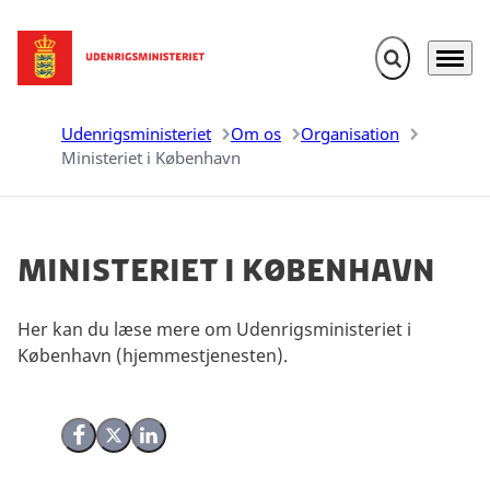
Fold søgefelt u
Menu
Gå til forsiden
Udenrigsministeriet
Om os
Organisation
Ministeriet i København
Ministeriet i københavn
Her kan du læse mere om Udenrigsministeriet i
København (hjemmestjenesten).
Del på Facebook
Del på X (Twitter)
Del på LinkedIn