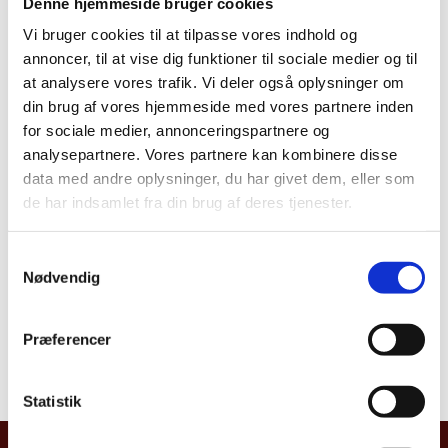
Denne hjemmeside bruger cookies
stille dig spørgsmål for at sikre, at sagen kan oplyses
tilstrækkeligt til, at den kan behandles.
Såfremt du har
Vi bruger cookies til at tilpasse vores indhold og
indberettet gennem vores digitale whistleblowerportal
annoncer, til at vise dig funktioner til sociale medier og til
vil efterfølgende kommunikation med dig som
at analysere vores trafik. Vi deler også oplysninger om
udgangspunkt alene foregå via
din brug af vores hjemmeside med vores partnere inden
whistleblowerportalen. Derfor er det vigtigt, at du
for sociale medier, annonceringspartnere og
følger med i sagen ved løbende at logge dig ind, og
analysepartnere. Vores partnere kan kombinere disse
svare på evt. spørgsmål fra os.
data med andre oplysninger, du har givet dem, eller som
de har indsamlet fra din brug af deres tjenester.
Når du indsender indberetningen, får du på
kvitteringsbilledet en 16 cifret kode. Denne kode skal
S
du anvende for at tilgå din indberetning, og det er
Nødvendig
a
derfor vigtigt, at du gemmer koden.
m
Mister du koden, mister vi muligheden for at
t
Præferencer
kommunikere med dig. I værste fald kan det betyde, at
y
vi ikke har mulighed for at gå videre med
sagen.
k
k
Statistik
e