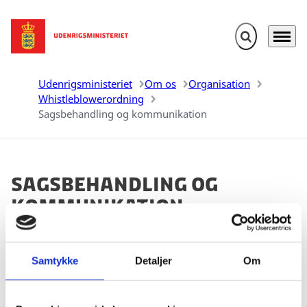
Fold søgefelt u
Menu
Gå til forsiden
Udenrigsministeriet
Om os
Organisation
Whistleblowerordning
Sagsbehandling og kommunikation
Sagsbehandling og
kommunikation
Samtykke
Detaljer
Om
Din henvendelse behandles af betroede medarbejdere
i vores whistleblowerenhed. Vi kan have behov for at