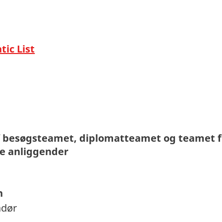
ic List
af besøgsteamet, diplomatteamet og teamet f
ke anliggender
n
adør