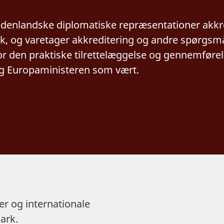
l udenlandske diplomatiske repræsentationer akk
k, og varetager akkreditering og andre spørgsmål 
or den praktiske tilrettelæggelse og gennemfør
og Europaministeren som vært.
r og internationale
mark.