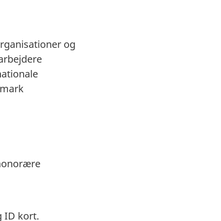
organisationer og
darbejdere
nationale
nmark
 honorære
 ID kort.