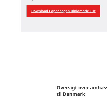
Download Copenhagen Diplomatic List
Oversigt over ambass
til Danmark