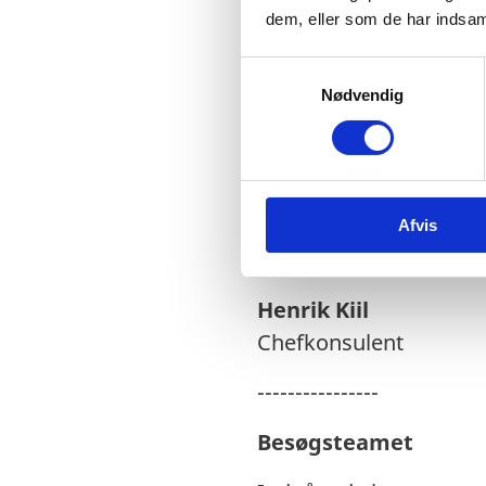
dem, eller som de har indsaml
Caroline Rampel
S
Studentermedhjælper
Nødvendig
a
m
------------------
t
Teamet for diplomati
y
k
Asger Kroll
Afvis
k
e
Chefkonsulent
v
a
Henrik Kiil
l
Chefkonsulent
g
----------------
Besøgsteamet