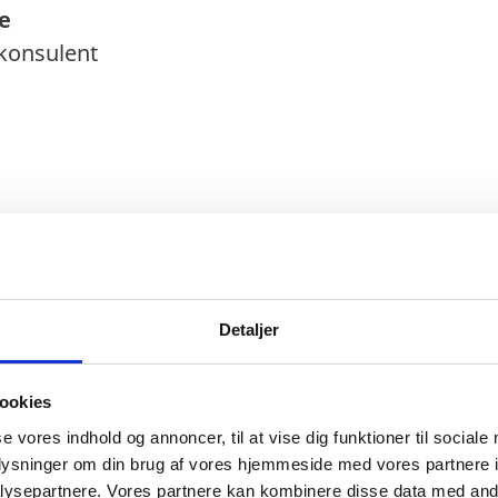
e
fkonsulent
ykønskninger og kondolencer, Protokollens publik
Detaljer
ookies
se vores indhold og annoncer, til at vise dig funktioner til sociale
oplysninger om din brug af vores hjemmeside med vores partnere i
ysepartnere. Vores partnere kan kombinere disse data med andr