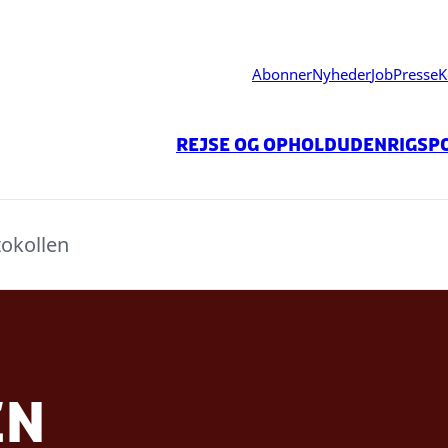
Abonner
Nyheder
Job
Presse
K
Rejse og ophold
Udenrigspo
tokollen
en