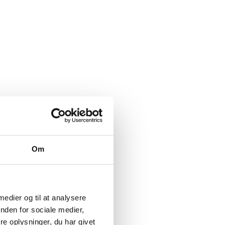
ationer
Om
 medier og til at analysere
nden for sociale medier,
e oplysninger, du har givet