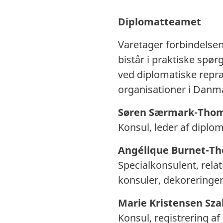
Diplomatteamet
Varetager forbindelsen
bistår i praktiske spø
ved diplomatiske repræ
organisationer i Danm
Søren Særmark-Tho
Konsul, leder af diplo
Angélique Burnet-T
Specialkonsulent, rel
konsuler,
dekoreringer
Marie Kristensen Sz
Konsul, registrering af