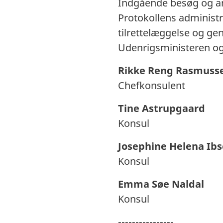
Indgående besøg og an
Protokollens administr
tilrettelæggelse og g
Udenrigsministeren o
Rikke Reng Rasmuss
Chefkonsulent
Tine Astrupgaard
Konsul
Josephine Helena Ib
Konsul
Emma Søe Naldal
Konsul
----------------