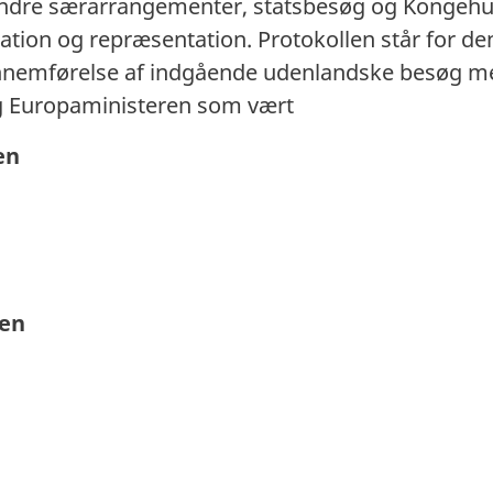
dre særarrangementer, statsbesøg og Kongehuse
ation og repræsentation. Protokollen står for de
ennemførelse af indgående udenlandske besøg me
g Europaministeren som vært
en
sen