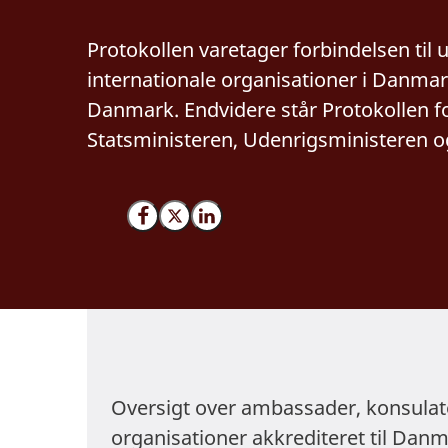
Protokollen varetager forbindelsen ti
internationale organisationer i Danmar
Danmark. Endvidere står Protokollen f
Statsministeren, Udenrigsministeren 
Del på Facebook
Del på X (Twitter)
Del på LinkedIn
Oversigt over ambassader, konsulate
organisationer akkrediteret til Dan