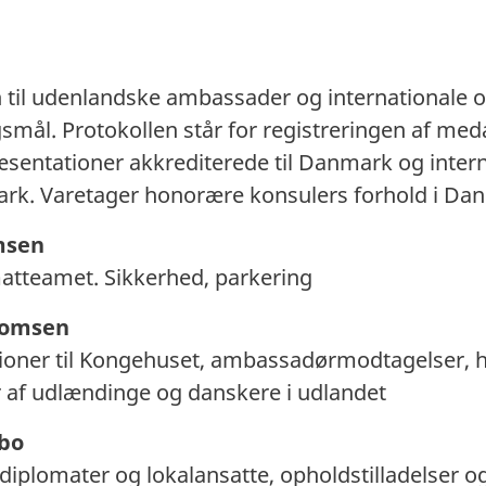
 til udenlandske ambassader og internationale 
rgsmål. Protokollen står for registreringen af me
sentationer akkrediterede til Danmark og inter
ark. Varetager honorære konsulers forhold i Da
msen
matteamet. Sikkerhed, parkering
homsen
ationer til Kongehuset, ambassadørmodtagelser,
 af udlændinge og danskere i udlandet
abo
 diplomater og lokalansatte, opholdstilladelser og