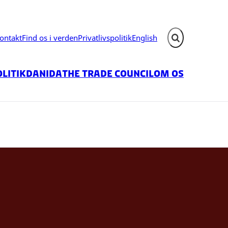
ontakt
Find os i verden
Privatlivspolitik
English
Fold søgefelt ud
litik
Danida
The Trade Council
Om os