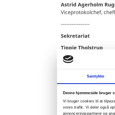
Astrid Agerholm Rug
Viceprotokolchef, che
----------------
Sekretariat
Tippie Tholstrup
Konsul, sekretariat, l
Mia Lethvig Lawson
Kontorelev
Samtykke
Sofie Almine Falck
Denne hjemmeside bruger c
Studentermedhjælper
Vi bruger cookies til at tilpas
Enya Ehrenreich
vores trafik. Vi deler også 
Studentermedhjælper
annonceringspartnere og anal