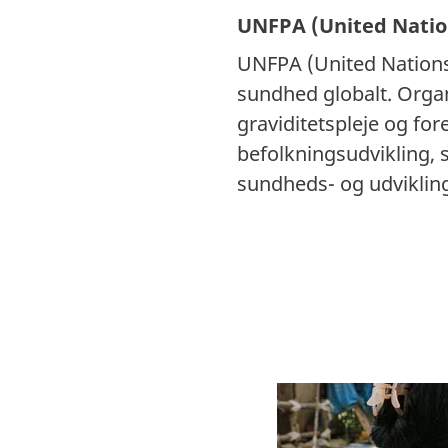
UNFPA (United Natio
UNFPA (United Nations 
sundhed globalt. Organ
graviditetspleje og f
befolkningsudvikling,
sundheds- og udviklin