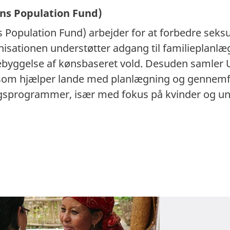
ns Population Fund)
Population Fund) arbejder for at forbedre seksu
isationen understøtter adgang til familieplanlæ
orebyggelse af kønsbaseret vold. Desuden samle
 som hjælper lande med planlægning og gennemfø
gsprogrammer, især med fokus på kvinder og un