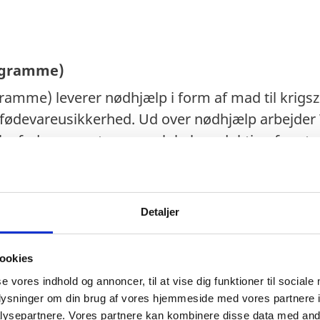
ogramme)
amme) leverer nødhjælp i form af mad til krig
g fødevareusikkerhed. Ud over nødhjælp arbejde
tyrke fødevaresystemer og lokal produktion for at 
over for fremtidige kriser.
Detaljer
ookies
se vores indhold og annoncer, til at vise dig funktioner til sociale
oplysninger om din brug af vores hjemmeside med vores partnere i
ysepartnere. Vores partnere kan kombinere disse data med andr