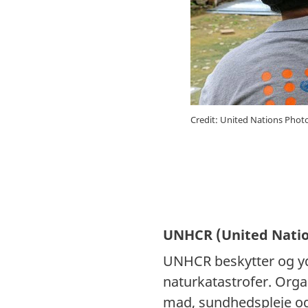
Credit: United Nations Phot
UNHCR (United Natio
UNHCR beskytter og yder
naturkatastrofer. Orga
mad, sundhedspleje og