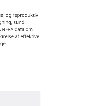
el og reproduktiv
gning, sund
r UNFPA data om
relse af effektive
ge.