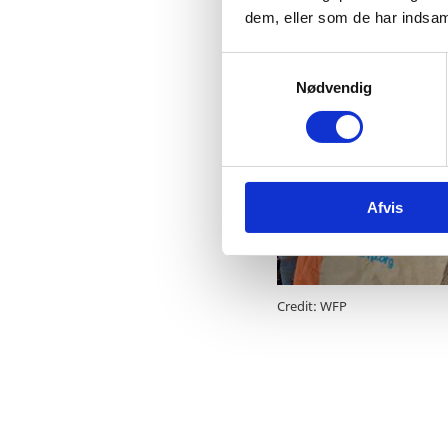
dem, eller som de har indsaml
S
Nødvendig
a
m
t
y
k
Afvis
k
e
v
a
l
Credit: WFP
g