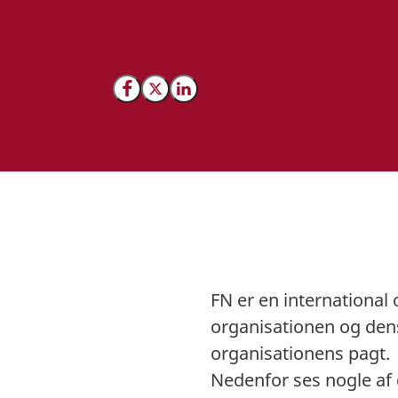
Del på Facebook
Del på X (Twitter)
Del på LinkedIn
FN er en international
organisationen og dens 
organisationens pagt.
Nedenfor ses nogle af 