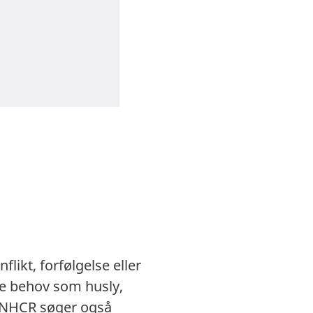
likt, forfølgelse eller
le behov som husly,
 UNHCR søger også