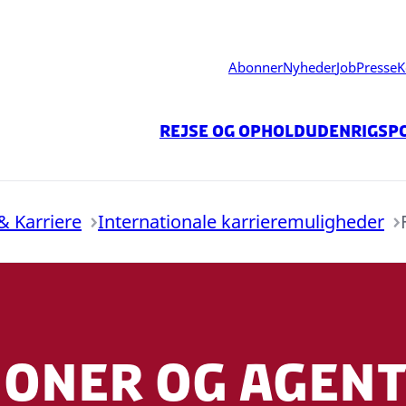
Abonner
Nyheder
Job
Presse
K
Rejse og ophold
Udenrigspo
& Karriere
Internationale karrieremuligheder
tioner og agen