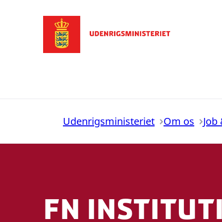
Gå til forsiden
Udenrigsministeriet
Om os
Job 
FN institu