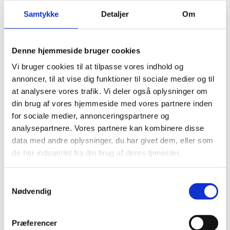
Visumpligt. Du kan søge om visum
her.
Samtykke
Detaljer
Om
Denne hjemmeside bruger cookies
Pas
Vi bruger cookies til at tilpasse vores indhold og
Pas skal være gyldigt under opholdet.
annoncer, til at vise dig funktioner til sociale medier og til
Danske forlængede pas anerkendes ved ind- og
at analysere vores trafik. Vi deler også oplysninger om
udrejse.
din brug af vores hjemmeside med vores partnere inden
Danske nødpas (provisoriske pas) anerkendes ved
for sociale medier, annonceringspartnere og
ind- og udrejse.
analysepartnere. Vores partnere kan kombinere disse
data med andre oplysninger, du har givet dem, eller som
EU-nødpas anerkendes ved ind- og udrejse.
de har indsamlet fra din brug af deres tjenester.
Tjek på forhånd om et eventuelt transitland på
rejsen anerkender et dansk nødpas eller et EU-
S
nødpas. Kontakt transitlandets ambassade.
Nødvendig
a
Tjek om andre landes viseringer og stempler i dit
m
pas kan medføre, at du kan blive nægtet indrejse.
t
Kontakt Australiens ambassade.
Præferencer
y