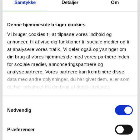
Samtykke
Detaljer
Om
Visumfrit (maks. 30 dage).
Denne hjemmeside bruger cookies
Pas
Vi bruger cookies til at tilpasse vores indhold og
annoncer, til at vise dig funktioner til sociale medier og til
Pas skal være gyldigt mindst 3 måneder ud over
at analysere vores trafik. Vi deler også oplysninger om
opholdets varighed.
din brug af vores hjemmeside med vores partnere inden
Danske forlængede pas anerkendes ved ind- og
for sociale medier, annonceringspartnere og
udrejse.
analysepartnere. Vores partnere kan kombinere disse
Danske nødpas (provisoriske pas) anerkendes ved
data med andre oplysninger, du har givet dem, eller som
ind- og udrejse.
de har indsamlet fra din brug af deres tjenester.
EU-nødpas anerkendes ved ind- og udrejse.
Tjek på forhånd om et eventuelt transitland på
S
Nødvendig
rejsen anerkender et dansk nødpas eller et EU-
a
nødpas. Kontakt transitlandets ambassade.
m
t
Visse viseringer og stempler i dit pas kan medføre,
Præferencer
y
at du kan blive nægtet indrejse.