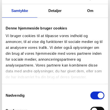
Visumpligt. Du kan søge om visum hos
Samtykke
Detaljer
Om
Comorernes ambassade.
Denne hjemmeside bruger cookies
Pas
Vi bruger cookies til at tilpasse vores indhold og
Pas skal være gyldigt 6 måneder ud over opholdets
annoncer, til at vise dig funktioner til sociale medier og til
varighed.
at analysere vores trafik. Vi deler også oplysninger om
din brug af vores hjemmeside med vores partnere inden
Danske forlængede pas: Ingen information.
for sociale medier, annonceringspartnere og
Danske nødpas (provisoriske pas) anerkendes ved
analysepartnere. Vores partnere kan kombinere disse
ind- og udrejse, men skal have en gyldighed på 6
data med andre oplysninger, du har givet dem, eller som
måneder ud over opholdets varighed.
de har indsamlet fra din brug af deres tjenester.
EU-nødpas: Ingen information.
Tjek på forhånd om et eventuelt transitland på
S
rejsen anerkender et dansk nødpas eller et EU-
Nødvendig
a
nødpas. Kontakt transitlandets ambassade.
m
Visse viseringer og stempler i dit pas kan medføre,
t