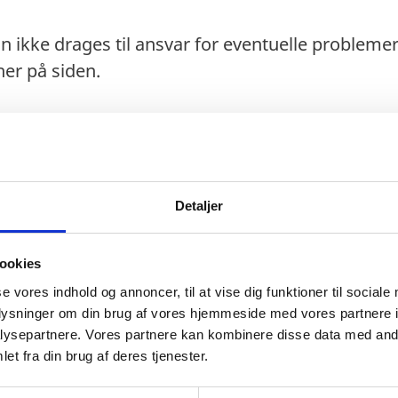
n ikke drages til ansvar for eventuelle probleme
er på siden.
gere information, læs
her
.
Detaljer
ookies
gt 6 måneder ud over opholdets varighed.
se vores indhold og annoncer, til at vise dig funktioner til sociale
oplysninger om din brug af vores hjemmeside med vores partnere i
pas anerkendes ved ind- og udrejse.
ysepartnere. Vores partnere kan kombinere disse data med andr
isoriske pas) anerkendes ved ind- og udrejse.
et fra din brug af deres tjenester.
fo.