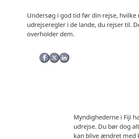
Undersøg i god tid før din rejse, hvilke
udrejseregler i de lande, du rejser til
overholder dem.
Del på Facebook
Del på X (Twitter)
Del på LinkedIn
Myndighederne i Fiji h
udrejse. Du bør dog al
kan blive ændret med k