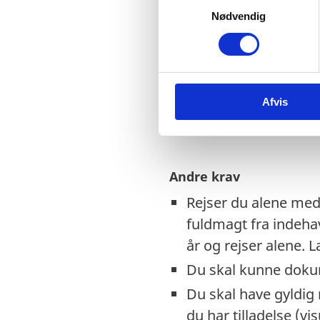
Tjek på forhånd om e
Nødvendig
a
EU-nødpas. Kontakt
m
t
Visse viseringer og 
y
Hvis du har dansk f
k
Afvis
k
udrejse. Inden du re
e
v
a
l
Andre krav
g
Rejser du alene med 
fuldmagt fra indeha
år og rejser alene.
Du skal kunne dokum
Du skal have gyldig re
du har tilladelse (vi