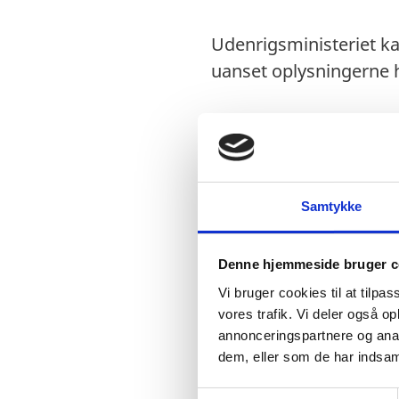
Udenrigsministeriet ka
uanset oplysningerne h
Visum
Visumfri. For yderli
Samtykke
Pas
Denne hjemmeside bruger c
Pas skal være gyldi
Vi bruger cookies til at tilpas
vores trafik. Vi deler også 
Danske forlængede 
annonceringspartnere og anal
Danske nødpas (prov
dem, eller som de har indsaml
EU-nødpas: Ingen in
S