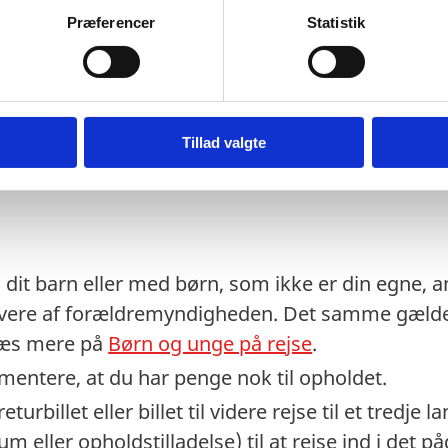
t eventuelt transitland på rejsen anerkender et 
Præferencer
Statistik
 transitlandets ambassade.
stempler i dit pas kan medføre, at du kan blive n
lygtninge- eller fremmedpas, kan der gælde andre
Tillad valgte
jser, så kontakt Fijis ambassade.
dit barn eller med børn, som ikke er din egne, anb
vere af forældremyndigheden. Det samme gælder
 Læs mere på
Børn og unge på rejse
.
entere, at du har penge nok til opholdet.
turbillet eller billet til videre rejse til et tredje
sum eller opholdstilladelse) til at rejse ind i det 