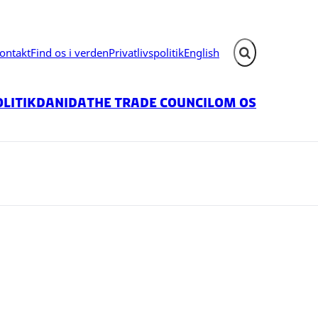
ontakt
Find os i verden
Privatlivspolitik
English
Fold søgefelt ud
litik
Danida
The Trade Council
Om os