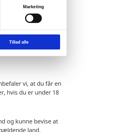
dansk nødpas eller et
Marketing
ægtet indrejse.
 regler for ind- og
Tillad alle
efaler vi, at du får en
, hvis du er under 18
 land og kunne bevise at
pågældende land.