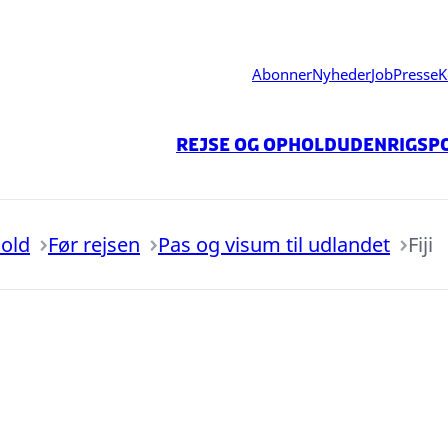
Abonner
Nyheder
Job
Presse
K
Rejse og ophold
Udenrigspo
hold
Før rejsen
Pas og visum til udlandet
Fiji