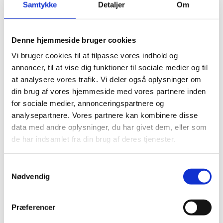
Samtykke
Detaljer
Om
Visumpligt (ophold i maks. 3 måneder). Visum skal
søges online
før afrejsen.
Denne hjemmeside bruger cookies
Pas
Vi bruger cookies til at tilpasse vores indhold og
annoncer, til at vise dig funktioner til sociale medier og til
Pas skal være gyldigt 6 måneder ud over opholdets
at analysere vores trafik. Vi deler også oplysninger om
varighed.
din brug af vores hjemmeside med vores partnere inden
Danske forlængede pas anerkendes ved ind- og
for sociale medier, annonceringspartnere og
udrejse.
analysepartnere. Vores partnere kan kombinere disse
Danske nødpas (provisoriske pas) anerkendes ved
data med andre oplysninger, du har givet dem, eller som
ind- og udrejse.
de har indsamlet fra din brug af deres tjenester.
EU-nødpas anerkendes ved ind- og udrejse.
Tjek på forhånd om et eventuelt transitland på
S
rejsen anerkender et dansk nødpas eller et EU-
Nødvendig
a
nødpas. Kontakt transitlandets ambassade.
m
Visse viseringer og stempler i dit pas kan medføre,
t
Præferencer
at du kan blive nægtet indrejse.
y