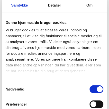
Samtykke
Detaljer
Om
Visumfri (ophold i maks. 90 dage. Normalt får man
30 dage ved indrejse. Du kan søge om at forlænge
opholdet lokalt hos myndighederne i landet).
Denne hjemmeside bruger cookies
Vi bruger cookies til at tilpasse vores indhold og
annoncer, til at vise dig funktioner til sociale medier og til
Pas
at analysere vores trafik. Vi deler også oplysninger om
Pas skal være gyldigt under opholdet.
din brug af vores hjemmeside med vores partnere inden
for sociale medier, annonceringspartnere og
Danske forlængede pas anerkendes til ind- og
analysepartnere. Vores partnere kan kombinere disse
udrejse.
data med andre oplysninger, du har givet dem, eller som
Danske nødpas (provisoriske pas) anerkendes ved
de har indsamlet fra din brug af deres tjenester.
ind- og udrejse.
EU-nødpas anerkendes ved ind- og udrejse.
S
Tjek på forhånd om et eventuelt transitland på
Nødvendig
a
rejsen anerkender et dansk nødpas eller et EU-
m
nødpas. Kontakt transitlandets ambassade.
t
Præferencer
Visse viseringer og stempler i dit pas kan medføre,
y