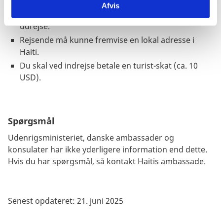
og unge på rejse
.
Afvis
Uledsagede børn under 14 år nægtes ind- og
udrejse.
Rejsende må kunne fremvise en lokal adresse i
Haiti.
Du skal ved indrejse betale en turist-skat (ca. 10
USD).
Spørgsmål
Udenrigsministeriet, danske ambassader og
konsulater har ikke yderligere information end dette.
Hvis du har spørgsmål, så kontakt Haitis ambassade.
Senest opdateret: 21. juni 2025