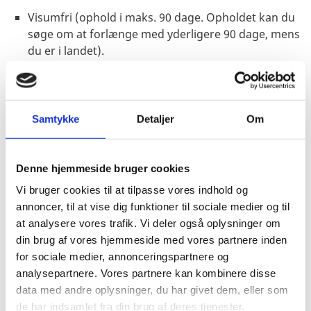
Visumfri (ophold i maks. 90 dage. Opholdet kan du
søge om at forlænge med yderligere 90 dage, mens
du er i landet).
Såfremt rejsende ikke er i besiddelse af en gyldig
returrejsebillet eller en billet til vidererejse kan den
rejsende blive nægtet indrejse.
Samtykke
Detaljer
Om
Pas
Denne hjemmeside bruger cookies
Pas skal være gyldigt i 6 måneder fra
Vi bruger cookies til at tilpasse vores indhold og
indrejsedatoen.
annoncer, til at vise dig funktioner til sociale medier og til
Danske forlængede pas anerkendes ved ind- og
at analysere vores trafik. Vi deler også oplysninger om
udrejse, såfremt passet er gyldigt mindst 6
din brug af vores hjemmeside med vores partnere inden
måneder fra indrejsedatoen.
for sociale medier, annonceringspartnere og
analysepartnere. Vores partnere kan kombinere disse
Danske nødpas (provisoriske pas) anerkendes ved
data med andre oplysninger, du har givet dem, eller som
udrejse.
de har indsamlet fra din brug af deres tjenester.