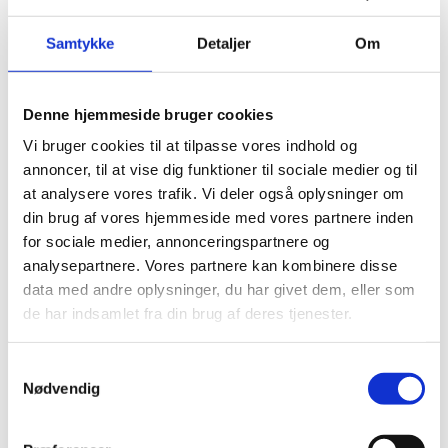
Visumpligt.
Samtykke
Detaljer
Om
Pas
Denne hjemmeside bruger cookies
Pas skal være gyldigt 6 måneder ud over opholdets
Vi bruger cookies til at tilpasse vores indhold og
varighed.
annoncer, til at vise dig funktioner til sociale medier og til
at analysere vores trafik. Vi deler også oplysninger om
Danske forlængede pas anerkendes ved ind- og
din brug af vores hjemmeside med vores partnere inden
udrejse.
for sociale medier, annonceringspartnere og
Danske nødpas (provisoriske pas) anerkendes ved
analysepartnere. Vores partnere kan kombinere disse
udrejse. Der kræves stempel i passet fra
data med andre oplysninger, du har givet dem, eller som
immigrationsmyndighederne før udrejse.
de har indsamlet fra din brug af deres tjenester.
EU-nødpas anerkendes ved udrejse. Der kræves
stempel i passet fra immigrationsmyndighederne
S
før udrejse.
Nødvendig
a
Tjek på forhånd om et eventuelt transitland på
m
rejsen anerkender et dansk nødpas eller et EU-
t