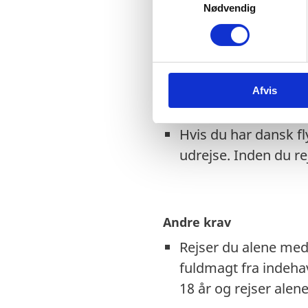
Nødvendig
a
Danske nødpas (prov
m
EU-nødpas: Ingen i
t
y
Tjek på forhånd om e
k
EU-nødpas. Kontakt
Afvis
k
e
Visse viseringer og 
v
Hvis du har dansk f
a
udrejse. Inden du re
l
g
Andre krav
Rejser du alene med 
fuldmagt fra indeh
18 år og rejser ale