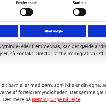
Præferencer
Statistik
isoriske pas): Ingen information.
nformation.
t eventuelt transitland på rejsen anerkender et 
 transitlandets ambassade.
Tillad valgte
stempler i dit pas kan medføre, at du kan blive n
lygtninge- eller fremmedpas, kan der gælde andre
jser, så kontakt Director of the Immigration Offi
dit barn eller med børn, som ikke er din egne, anb
averne af forældremyndigheden. Det samme gælde
ne. Læs mere på
Børn og unge på rejse
.