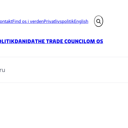
ontakt
Find os i verden
Privatlivspolitik
English
Fold søgefelt ud
litik
Danida
The Trade Council
Om os
ru