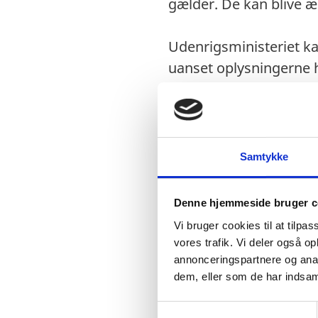
gælder. De kan blive æ
Udenrigsministeriet ka
uanset oplysningerne h
Visum
Samtykke
Visumpligt. Du skal
visa@naurugov.nr
Denne hjemmeside bruger c
Vi bruger cookies til at tilpas
vores trafik. Vi deler også 
annonceringspartnere og anal
Pas
dem, eller som de har indsaml
Pas skal være gyldi
S
Danske forlængede 