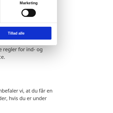
Marketing
dansk nødpas eller et
Tillad alle
ægtet indrejse.
 regler for ind- og
ce.
efaler vi, at du får en
r, hvis du er under