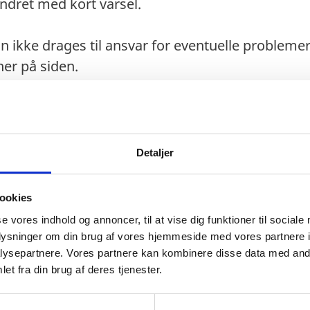
ndret med kort varsel.
n ikke drages til ansvar for eventuelle probleme
er på siden.
Detaljer
 søge om visum hos Director of the Immigration O
ookies
se vores indhold og annoncer, til at vise dig funktioner til sociale
oplysninger om din brug af vores hjemmeside med vores partnere i
ysepartnere. Vores partnere kan kombinere disse data med andr
et fra din brug af deres tjenester.
gt 3 måneder ud over opholdets varighed.
pas: Ingen information.