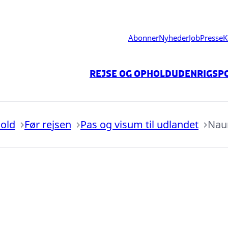
Abonner
Nyheder
Job
Presse
K
Rejse og ophold
Udenrigspo
hold
Før rejsen
Pas og visum til udlandet
Nau