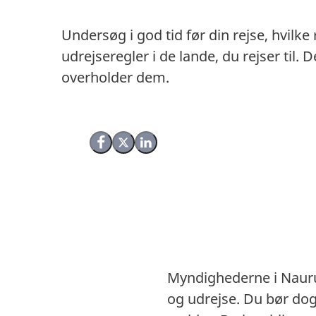
Undersøg i god tid før din rejse, hvilke
udrejseregler i de lande, du rejser til
overholder dem.
Del på Facebook
Del på X (Twitter)
Del på LinkedIn
Myndighederne i Nauru 
og udrejse. Du bør do