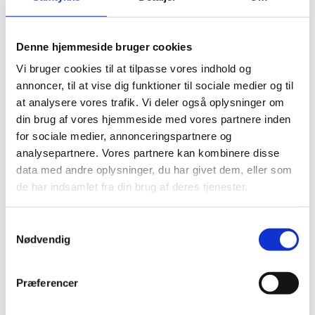
Visumfri (ophold i maks. 90 dage).
Denne hjemmeside bruger cookies
Vi bruger cookies til at tilpasse vores indhold og
Pas
annoncer, til at vise dig funktioner til sociale medier og til
Pas skal være gyldigt under opholdet.
at analysere vores trafik. Vi deler også oplysninger om
din brug af vores hjemmeside med vores partnere inden
Danske forlængede pas anerkendes ved ind- og
for sociale medier, annonceringspartnere og
udrejse.
analysepartnere. Vores partnere kan kombinere disse
Danske nødpas (provisoriske pas) anerkendes ved
data med andre oplysninger, du har givet dem, eller som
ind- og udrejse.
de har indsamlet fra din brug af deres tjenester.
EU-nødpas anerkendes ved ind- og udrejse.
Tjek på forhånd om et eventuelt transitland på
S
rejsen anerkender et dansk nødpas eller et EU-
Nødvendig
a
nødpas. Kontakt transitlandets ambassade.
m
Visse viseringer og stempler i dit pas kan medføre,
t
Præferencer
at du kan blive nægtet indrejse.
y
Hvis du har dansk flygtninge- eller fremmedpas,
k