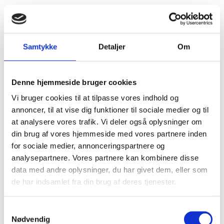
Visumpligt (ophold i maks. 30 dage). Visum kan fås
ved ankomst. Du kan søge om forlængelse af
opholdet, mens du er i landet.
Samtykke
Detaljer
Om
Pas
Denne hjemmeside bruger cookies
Pas skal være gyldigt i 6 måneder ud over
Vi bruger cookies til at tilpasse vores indhold og
indrejsedatoen.
annoncer, til at vise dig funktioner til sociale medier og til
at analysere vores trafik. Vi deler også oplysninger om
Danske forlængede pas anerkendes ved ind- og
din brug af vores hjemmeside med vores partnere inden
udrejse.
for sociale medier, annonceringspartnere og
Danske nødpas (provisoriske pas) anerkendes kun
analysepartnere. Vores partnere kan kombinere disse
ved udrejse til Danmark eller i transit på vej til
data med andre oplysninger, du har givet dem, eller som
Danmark.
de har indsamlet fra din brug af deres tjenester.
EU-nødpas anerkendes kun ved udrejse til
Danmark eller i transit på vej til Danmark.
S
Tjek på forhånd om et eventuelt transitland på
Nødvendig
a