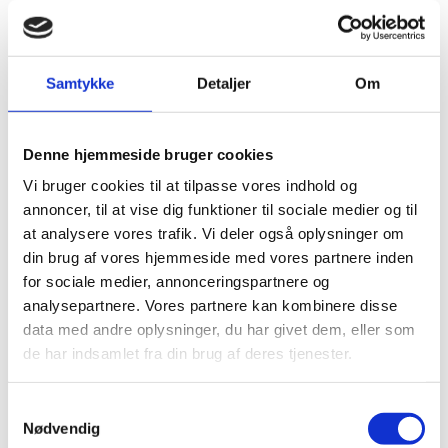
Visumfri (ophold i maks. 90 dage).
Samtykke
Detaljer
Om
Pas
Pas skal være gyldigt 6 måneder fra
Denne hjemmeside bruger cookies
indrejsedatoen.
Vi bruger cookies til at tilpasse vores indhold og
Danske forlængede pas: Ingen information.
annoncer, til at vise dig funktioner til sociale medier og til
Danske nødpas (provisoriske pas): Ingen
at analysere vores trafik. Vi deler også oplysninger om
information.
din brug af vores hjemmeside med vores partnere inden
EU-nødpas: Ingen information.
for sociale medier, annonceringspartnere og
Tjek på forhånd om et eventuelt transitland på
analysepartnere. Vores partnere kan kombinere disse
rejsen anerkender et dansk nødpas eller et EU-
data med andre oplysninger, du har givet dem, eller som
nødpas. Kontakt transitlandets ambassade.
de har indsamlet fra din brug af deres tjenester.
Visse viseringer og stempler i dit pas kan medføre,
at du kan blive nægtet indrejse.
S
Nødvendig
a
Hvis du har dansk flygtninge- eller fremmedpas,