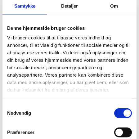
Samtykke
Detaljer
Om
Visumpligt. Du kan søge om visum hos Sao Tomé
og Principes ambassade.
Denne hjemmeside bruger cookies
Vi bruger cookies til at tilpasse vores indhold og
Pas
annoncer, til at vise dig funktioner til sociale medier og til
Pas skal være gyldigt i 6 måneder ud over
at analysere vores trafik. Vi deler også oplysninger om
opholdets varighed.
din brug af vores hjemmeside med vores partnere inden
for sociale medier, annonceringspartnere og
Danske forlængede pas anerkendes ikke.
analysepartnere. Vores partnere kan kombinere disse
Danske nødpas (provisoriske pas) anerkendes ikke.
data med andre oplysninger, du har givet dem, eller som
EU-nødpas anerkendes ikke.
de har indsamlet fra din brug af deres tjenester.
Tjek på forhånd om et eventuelt transitland på
rejsen anerkender et dansk nødpas eller et EU-
S
nødpas. Kontakt transitlandets ambassade.
Nødvendig
a
Visse viseringer og stempler i dit pas kan medføre,
m
at du kan blive nægtet indrejse.
t
Præferencer
Hvis du har dansk flygtninge- eller fremmedpas,
y