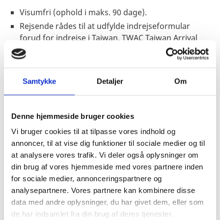
Visumfri (ophold i maks. 90 dage).
Rejsende rådes til at udfylde indrejseformular
forud for indrejse i Taiwan. TWAC Taiwan Arrival
Card kan findes
hér:
https://twac.immigration.gov.tw/
. Formularen
kan også udfyldes ved ankomst.
Samtykke
Detaljer
Om
Pas
Denne hjemmeside bruger cookies
Vi bruger cookies til at tilpasse vores indhold og
Pas skal være gyldigt i mindst 6 måneder ved
annoncer, til at vise dig funktioner til sociale medier og til
indrejse.
at analysere vores trafik. Vi deler også oplysninger om
Danske forlængede pas: Ingen information.
din brug af vores hjemmeside med vores partnere inden
Danske nødpas (provisoriske pas) anerkendes ved
for sociale medier, annonceringspartnere og
udrejse. Ved udrejse skal du ved fremvisning af en
analysepartnere. Vores partnere kan kombinere disse
politirapport kunne dokumentere, at det pas, som
data med andre oplysninger, du har givet dem, eller som
du indrejste på, er mistet eller kunne vise, at dit
de har indsamlet fra din brug af deres tjenester.
ordinære pas er udløbet under dit ophold. Indrejse