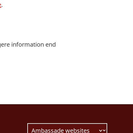
e
.
gere information end