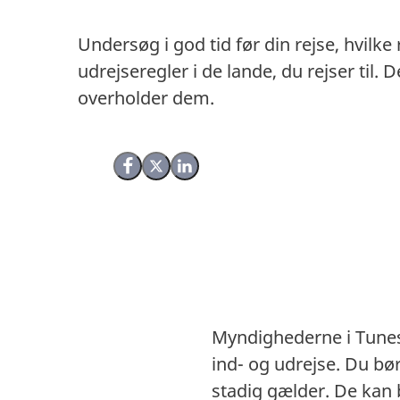
Undersøg i god tid før din rejse, hvilke
udrejseregler i de lande, du rejser til
overholder dem.
Del på Facebook
Del på X (Twitter)
Del på LinkedIn
Myndighederne i Tunesi
ind- og udrejse. Du b
stadig gælder. De kan 