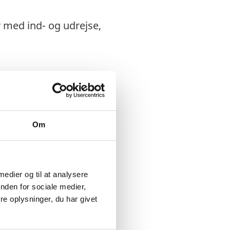
r med ind- og udrejse,
Om
 medier og til at analysere
nden for sociale medier,
e oplysninger, du har givet
ed udrejse skal du ved