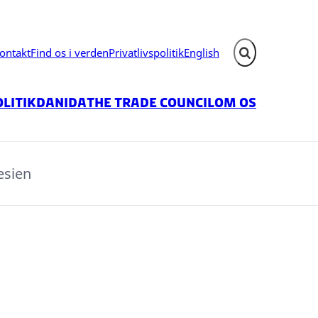
ontakt
Find os i verden
Privatlivspolitik
English
Fold søgefelt ud
litik
Danida
The Trade Council
Om os
esien