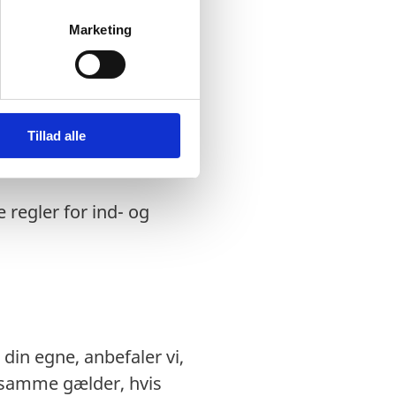
u indrejste på, er
Marketing
ld.
dansk nødpas eller et
Tillad alle
du kan blive nægtet
 regler for ind- og
din egne, anbefaler vi,
 samme gælder, hvis