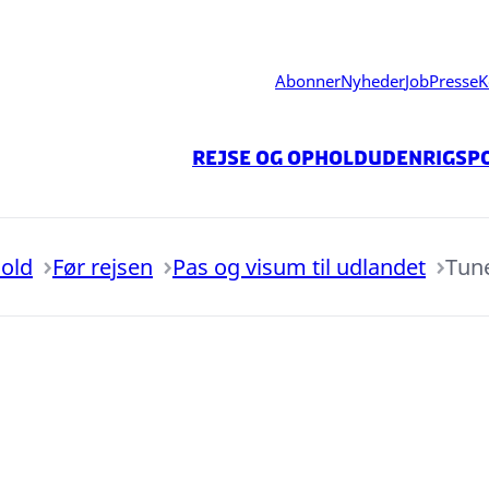
Abonner
Nyheder
Job
Presse
K
Rejse og ophold
Udenrigspo
hold
Før rejsen
Pas og visum til udlandet
Tun