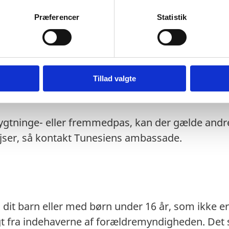
litirapport kunne dokumentere, at det pas, som d
Præferencer
Statistik
ise, at dit ordinære pas er udløbet under dit opho
es kun ved udrejse.
t eventuelt transitland på rejsen anerkender et 
 transitlandets ambassade.
Tillad valgte
stempler i dit pas, fx israelske, kan medføre, at 
lygtninge- eller fremmedpas, kan der gælde andre
ejser, så kontakt Tunesiens ambassade.
dit barn eller med børn under 16 år, som ikke er 
gt fra indehaverne af forældremyndigheden. Det