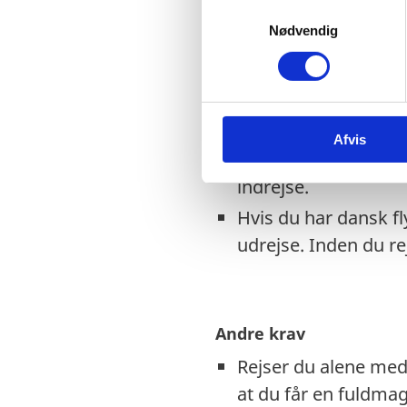
fremvisning af en po
S
Nødvendig
a
mistet eller kunne v
m
EU-nødpas anerkend
t
y
Tjek på forhånd om e
k
EU-nødpas. Kontakt
Afvis
k
Visse viseringer og 
e
indrejse.
v
a
Hvis du har dansk f
l
udrejse. Inden du r
g
Andre krav
Rejser du alene med 
at du får en fuldma