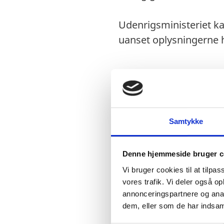
Udenrigsministeriet ka
uanset oplysningerne h
Visum
Visumfri (ophold i m
Samtykke
Denne hjemmeside bruger c
Pas
Vi bruger cookies til at tilpas
Pas skal være gyldig
vores trafik. Vi deler også 
annonceringspartnere og anal
Danske forlængede p
dem, eller som de har indsaml
Danske nødpas (prov