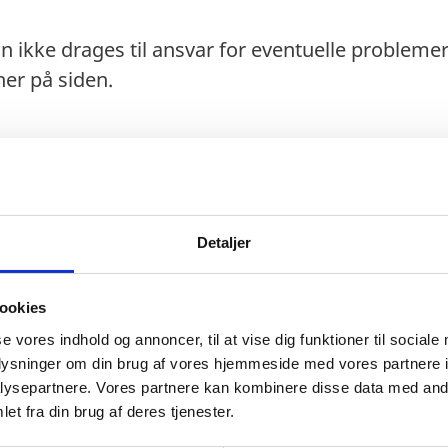
n ikke drages til ansvar for eventuelle probleme
er på siden.
aks. 90 dage).
Detaljer
ookies
se vores indhold og annoncer, til at vise dig funktioner til sociale
t under hele opholdet.
oplysninger om din brug af vores hjemmeside med vores partnere i
ysepartnere. Vores partnere kan kombinere disse data med andr
as anerkendes til ind- og udrejse.
et fra din brug af deres tjenester.
isoriske pas) anerkendes ved ind- og udrejse. V