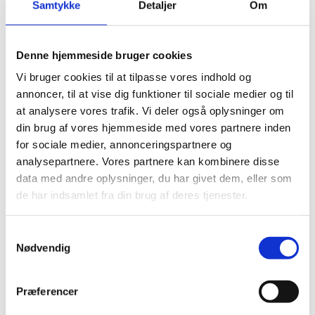
Samtykke
Detaljer
Om
Visumfri (ophold i maks. 90 dage).
Denne hjemmeside bruger cookies
Pas
Vi bruger cookies til at tilpasse vores indhold og
annoncer, til at vise dig funktioner til sociale medier og til
Pas skal være gyldigt under opholdet.
at analysere vores trafik. Vi deler også oplysninger om
Danske forlængede pas anerkendes til ind- og
din brug af vores hjemmeside med vores partnere inden
udrejse.
for sociale medier, annonceringspartnere og
Danske nødpas (provisoriske pas) anerkendes til
analysepartnere. Vores partnere kan kombinere disse
ind- og udrejse.
data med andre oplysninger, du har givet dem, eller som
EU-nødpas anerkendes til ind- og udrejse.
de har indsamlet fra din brug af deres tjenester.
Tjek på forhånd om et eventuelt transitland på
rejsen anerkender et dansk nødpas eller et EU-
S
Nødvendig
nødpas. Kontakt transitlandets ambassade.
a
m
Visse viseringer og stempler i dit pas kan medføre,
t
at du kan blive nægtet indrejse.
Præferencer
y
Hvis du har dansk flygtninge- eller fremmedpas,