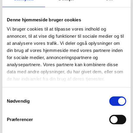
Visumfri (ophold i maks. 90 dage).
Denne hjemmeside bruger cookies
Vi bruger cookies til at tilpasse vores indhold og
Pas
annoncer, til at vise dig funktioner til sociale medier og til
Pas skal være gyldigt under opholdet.
at analysere vores trafik. Vi deler også oplysninger om
din brug af vores hjemmeside med vores partnere inden
Danske forlængede pas anerkendes ikke.
for sociale medier, annonceringspartnere og
Danske nødpas (provisoriske pas) anerkendes ved
analysepartnere. Vores partnere kan kombinere disse
ind- og udrejse.
data med andre oplysninger, du har givet dem, eller som
EU-nødpas anerkendes kun ved ind- og udrejse.
de har indsamlet fra din brug af deres tjenester.
Tjek på forhånd om et eventuelt transitland på
rejsen anerkender et dansk nødpas eller et EU-
S
nødpas. Kontakt transitlandets ambassade.
Nødvendig
a
Visse viseringer og stempler i dit pas kan medføre,
m
at du kan blive nægtet indrejse.
t
Præferencer
Hvis du har dansk flygtninge- eller fremmedpas,
y
kan der gælde andre regler for ind- og udrejse.
k