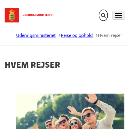
Fold søgefelt u
Menu
Gå til forsiden
Udenrigsministeriet
Rejse og ophold
Hvem rejser
Hvem rejser