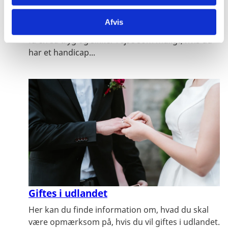
Mange lande har ikke de samme forhold og
faciliteter for personer med handicap som i
Afvis
Danmark. Læs mere om, hvad du kan gøre for at
få en så tryg og sikker rejse som muligt, hvis du
har et handicap...
Giftes i udlandet
Her kan du finde information om, hvad du skal
være opmærksom på, hvis du vil giftes i udlandet.