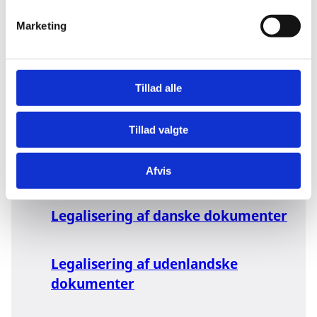
v
Marketing
a
l
g
Her finder du
Tillad alle
information om
legalisering af
Tillad valgte
dokumenter:
Afvis
Legalisering af danske dokumenter
Legalisering af udenlandske
dokumenter