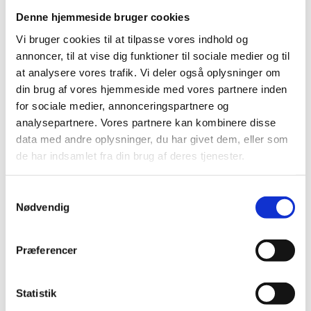
Chatbot
Denne hjemmeside bruger cookies
Chatbot
Vi bruger cookies til at tilpasse vores indhold og
annoncer, til at vise dig funktioner til sociale medier og til
at analysere vores trafik. Vi deler også oplysninger om
Få svar på spørgsmål af vores chatbot
din brug af vores hjemmeside med vores partnere inden
for sociale medier, annonceringspartnere og
analysepartnere. Vores partnere kan kombinere disse
Vejvisning
data med andre oplysninger, du har givet dem, eller som
Vejvisning
de har indsamlet fra din brug af deres tjenester.
Se hvor legaliseringskontoret ligger
S
Nødvendig
a
m
Webshop
t
Præferencer
Webshop
y
k
k
Statistik
Klik her for at gå til vores webshop
e