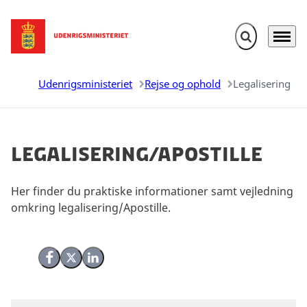
Fold søgefelt u
Menu
Gå til forsiden
Udenrigsministeriet
Rejse og ophold
Legalisering
Legalisering/Apostille
Her finder du praktiske informationer samt vejledning
omkring legalisering/Apostille.
Del på Facebook
Del på X (Twitter)
Del på LinkedIn