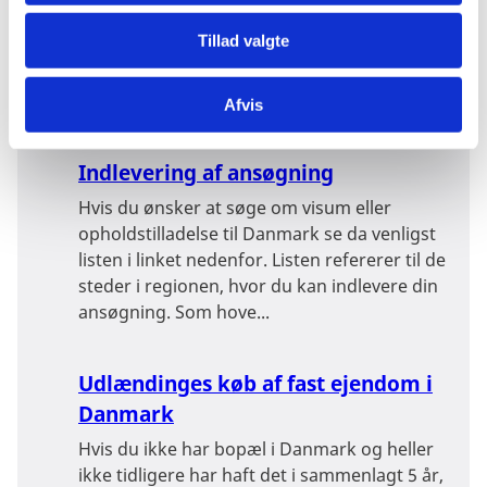
betingelserne for at opnå opholds- og
Tillad valgte
arbejdstilladelse i Danmark. Der er også
information om den dokumentation, du
skal...
Afvis
Indlevering af ansøgning
Hvis du ønsker at søge om visum eller
opholdstilladelse til Danmark se da venligst
listen i linket nedenfor. Listen refererer til de
steder i regionen, hvor du kan indlevere din
ansøgning. Som hove...
Udlændinges køb af fast ejendom i
Danmark
Hvis du ikke har bopæl i Danmark og heller
ikke tidligere har haft det i sammenlagt 5 år,