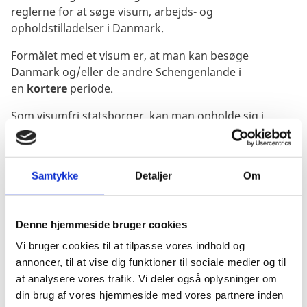
reglerne for at søge visum, arbejds- og
opholdstilladelser i Danmark.
Formålet med et visum er, at man kan besøge
Danmark og/eller de andre Schengenlande i
en
kortere
periode.
Som visumfri statsborger, kan man opholde sig i
Schengenområdet i op til
90 dage inden for en
periode på 180 dage
. De 90 dage kan enten bruges til
ét sammenhængende ophold eller til flere kortere
Samtykke
Detaljer
Om
ophold.
Ved længerevarende ophold og i forbindelse med
arbejde og studier kræves en opholds- og/eller
Denne hjemmeside bruger cookies
arbejdstilladelse, også ved ansættelse som au-pair. I
Vi bruger cookies til at tilpasse vores indhold og
de nordiske lande og i EU-landene har danskere dog
annoncer, til at vise dig funktioner til sociale medier og til
ret til at tage arbejde.
at analysere vores trafik. Vi deler også oplysninger om
din brug af vores hjemmeside med vores partnere inden
Befinder du dig allerede i Danmark, skal du kontakte