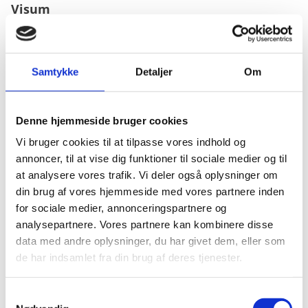
Visum
Visumpligt (maks. 90 dage). Der kan ifølge det
oplyste fås visum ved ankomst, så længe den
rejsende har en online godkendelse
VISA ON
Samtykke
Detaljer
Om
ARRIVAL
.
Denne hjemmeside bruger cookies
Pas
Vi bruger cookies til at tilpasse vores indhold og
Pas skal være gyldigt 6 måneder ud over opholdets
annoncer, til at vise dig funktioner til sociale medier og til
varighed.
at analysere vores trafik. Vi deler også oplysninger om
Passet må ikke være beskadiget.
din brug af vores hjemmeside med vores partnere inden
Danske forlængede pas anerkendes ikke.
for sociale medier, annonceringspartnere og
Danske nødpas (provisoriske pas) anerkendes ved
analysepartnere. Vores partnere kan kombinere disse
ind- og udrejse. Kræver udrejsestempel af de lokale
data med andre oplysninger, du har givet dem, eller som
immigrations myndigheder.
de har indsamlet fra din brug af deres tjenester.
EU-nødpas anerkendes ved ind- og udrejse. Kræver
udrejsestempel af de lokale immigrations
S