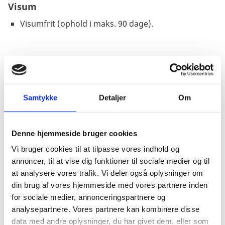
Visum
Visumfrit (ophold i maks. 90 dage).
Pas
Pas skal være gyldigt under opholdet.
Samtykke
Detaljer
Om
Passet må ikke være beskadiget.
Danske forlængede pas anerkendes ved ind- og
udrejse.
Denne hjemmeside bruger cookies
Danske nødpas (provisoriske pas) anerkendes ved
Vi bruger cookies til at tilpasse vores indhold og
ind- og udrejse.
annoncer, til at vise dig funktioner til sociale medier og til
EU-nødpas anerkendes ved ind- og udrejse.
at analysere vores trafik. Vi deler også oplysninger om
Tjek på forhånd om et eventuelt transitland på
din brug af vores hjemmeside med vores partnere inden
rejsen anerkender et dansk nødpas eller et EU-
for sociale medier, annonceringspartnere og
nødpas. Kontakt transitlandets ambassade.
analysepartnere. Vores partnere kan kombinere disse
Visse viseringer og stempler i dit pas kan medføre,
data med andre oplysninger, du har givet dem, eller som