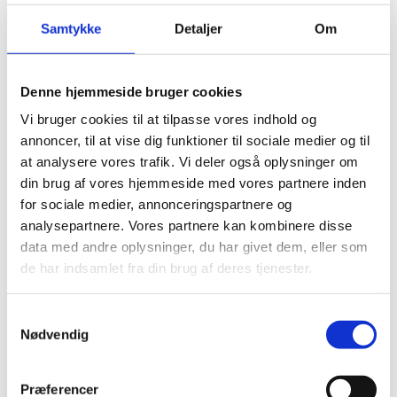
Visum
Samtykke
Detaljer
Om
Visumfrit (maks. 90 dage).
Denne hjemmeside bruger cookies
Pas
Vi bruger cookies til at tilpasse vores indhold og
annoncer, til at vise dig funktioner til sociale medier og til
Pas skal være gyldigt under opholdet.
at analysere vores trafik. Vi deler også oplysninger om
Passet må ikke være beskadiget.
din brug af vores hjemmeside med vores partnere inden
Danske forlængede pas anerkendes ved ind- og
for sociale medier, annonceringspartnere og
udrejse.
analysepartnere. Vores partnere kan kombinere disse
Danske nødpas (provisoriske pas) anerkendes ved
data med andre oplysninger, du har givet dem, eller som
ind- og udrejse.
de har indsamlet fra din brug af deres tjenester.
EU-nødpas anerkendes ved ind- og udrejse.
Tjek på forhånd om et eventuelt transitland på
S
Nødvendig
rejsen anerkender et dansk nødpas eller et EU-
a
nødpas. Kontakt transitlandets ambassade.
m
t
Visse viseringer og stempler i dit pas kan medføre,
Præferencer