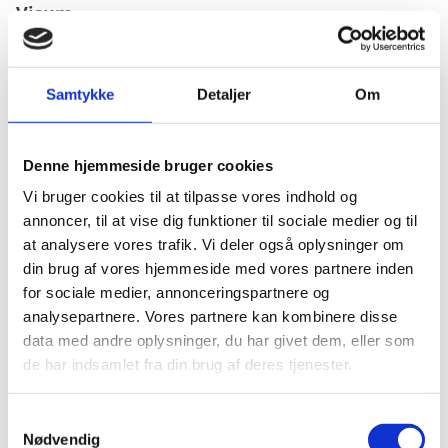
Visum
Visumpligt (maks. 90 dage). Visum kan søges hos
Burundis ambassade eller ved ankomst til landet.
Samtykke
Detaljer
Om
Pas
Denne hjemmeside bruger cookies
Pas skal være gyldigt i 6 måneder ud over
Vi bruger cookies til at tilpasse vores indhold og
opholdets varighed.
annoncer, til at vise dig funktioner til sociale medier og til
Passet må ikke være beskadiget.
at analysere vores trafik. Vi deler også oplysninger om
din brug af vores hjemmeside med vores partnere inden
Danske forlængede pas anerkendes ved ind- og
for sociale medier, annonceringspartnere og
udrejse.
analysepartnere. Vores partnere kan kombinere disse
Danske nødpas (provisoriske pas) anerkendes ved
data med andre oplysninger, du har givet dem, eller som
ind- og udrejse.
de har indsamlet fra din brug af deres tjenester.
EU-nødpas anerkendes ved ind- og udrejse.
Tjek på forhånd om et eventuelt transitland på
S
rejsen anerkender et dansk nødpas eller et EU-
Nødvendig
a