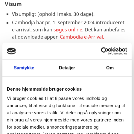
Visum
Visumpligt (ophold i maks. 30 dage).
Cambodja har pr. 1. september 2024 introduceret
e-arrival, som kan
søges online
. Det kan anbefales
at downloade appen
Cambodia e-Arrival.
Oplysninger om Cambodja e-arrival kan findes på
denne hjemmeside:
អគ្គនាយកដ្ឋានអន្តោប្រវេសន៍ -
(immigration.gov.kh)
. Yderligere spørgsmål
omkring anvendelsen og proceduren for Cambodja
Samtykke
Detaljer
Om
e-arrival bør rettes til Cambodjas Immigration eller
deres ambassade.
Dette
link
viser hvilke grænseovergange og
Denne hjemmeside bruger cookies
lufthavne accepterer eVisa.
Vi bruger cookies til at tilpasse vores indhold og
Du kan søge om visum hos Cambodjas ambassade.
annoncer, til at vise dig funktioner til sociale medier og til
Læs mere om visumregler
her
at analysere vores trafik. Vi deler også oplysninger om
din brug af vores hjemmeside med vores partnere inden
Turistvisum til Cambodja kan opnås ved ankomst.
for sociale medier, annonceringspartnere og