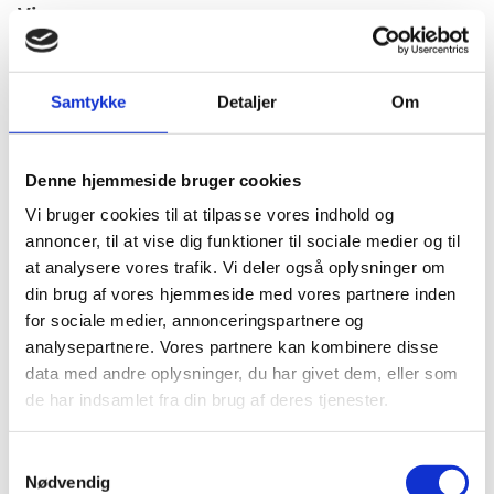
Visum
Visumpligt. Visum kan søges via Congo-Brazzavilles
ambassade i Frankrig.
Samtykke
Detaljer
Om
Pas
Denne hjemmeside bruger cookies
Pas skal være gyldigt i mindst 6 måneder ved
Vi bruger cookies til at tilpasse vores indhold og
indrejse.
annoncer, til at vise dig funktioner til sociale medier og til
at analysere vores trafik. Vi deler også oplysninger om
Passet må ikke være beskadiget.
din brug af vores hjemmeside med vores partnere inden
Danske nødpas (provisoriske pas): ingen
for sociale medier, annonceringspartnere og
information. Du anbefales i stedet at kontakte
analysepartnere. Vores partnere kan kombinere disse
landets ambassade i Frankrig.
data med andre oplysninger, du har givet dem, eller som
Danske forlænget pas: ingen information. Du
de har indsamlet fra din brug af deres tjenester.
anbefales i stedet at kontakte landets ambassade i
Frankrig.
S
EU-nødpas: ingen information.
Nødvendig
a