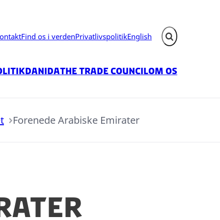
ontakt
Find os i verden
Privatlivspolitik
English
Fold søgefelt ud
litik
Danida
The Trade Council
Om os
t
Forenede Arabiske Emirater
rater