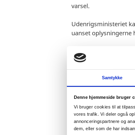
varsel.
Udenrigsministeriet ka
uanset oplysningerne h
Visum
Visumfri (ophold i 
Samtykke
Denne hjemmeside bruger c
Pas
Vi bruger cookies til at tilpas
vores trafik. Vi deler også 
Pas skal være gyldi
annonceringspartnere og anal
Danske forlængede p
dem, eller som de har indsaml