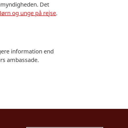
remyndigheden. Det
Børn og unge på rejse
.
gere information end
ters ambassade.