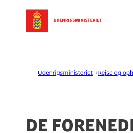
Gå til forsiden
Udenrigsministeriet
Rejse og op
de Forened