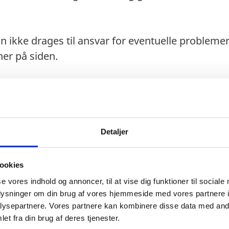
n ikke drages til ansvar for eventuelle probleme
er på siden.
maks. 90 dage).
Detaljer
ookies
se vores indhold og annoncer, til at vise dig funktioner til sociale
oplysninger om din brug af vores hjemmeside med vores partnere i
gt 6 måneder fra indrejsedatoen.
ysepartnere. Vores partnere kan kombinere disse data med andr
as anerkendes ikke ved indrejse.
et fra din brug af deres tjenester.