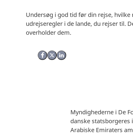
Undersøg i god tid før din rejse, hvilke
udrejseregler i de lande, du rejser til
overholder dem.
Del på Facebook
Del på X (Twitter)
Del på LinkedIn
Myndighederne i De For
danske statsborgeres 
Arabiske Emiraters am