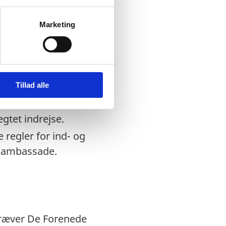
udrejse skal du ved
u indrejste på, er
Marketing
 i De Forenede
dansk nødpas eller et
Tillad alle
ægtet indrejse.
 regler for ind- og
rs ambassade.
 kræver De Forenede