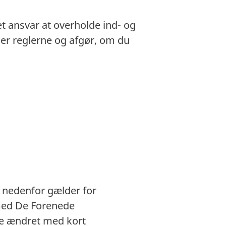
et ansvar at overholde ind- og
gger reglerne og afgør, om du
e nedenfor gælder for
 med De Forenede
ve ændret med kort