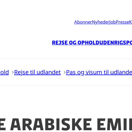
Abonner
Nyheder
Job
Presse
K
Rejse og ophold
Udenrigspo
hold
Rejse til udlandet
Pas og visum til udlande
e Arabiske Emi