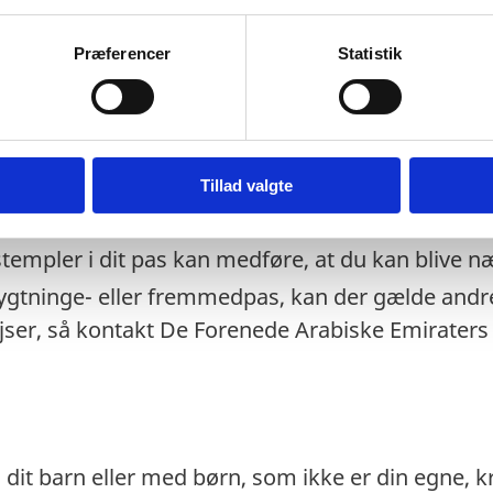
isoriske pas) anerkendes kun ved udrejse. Ved 
litirapport kunne dokumentere, at det pas, som d
Præferencer
Statistik
empel fra immigrationsmyndighederne og retten
regler som danske nødpas.
t eventuelt transitland på rejsen anerkender et 
Tillad valgte
 transitlandets ambassade.
stempler i dit pas kan medføre, at du kan blive n
lygtninge- eller fremmedpas, kan der gælde andre
ejser, så kontakt De Forenede Arabiske Emirate
 dit barn eller med børn, som ikke er din egne,