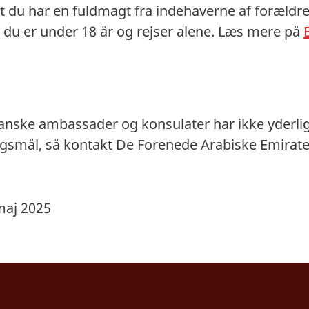
at du har en fuldmagt fra indehaverne af foræld
du er under 18 år og rejser alene. Læs mere på
danske ambassader og konsulater har ikke yderli
ørgsmål, så kontakt De Forenede Arabiske Emira
maj 2025