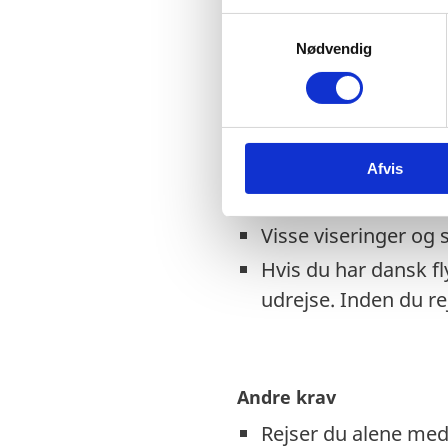
Danske nødpas (prov
S
fremvisning af en po
Nødvendig
a
mistet samt vise st
m
t
Arabiske Emirater.
y
EU-nødpas: Samme 
k
Tjek på forhånd om e
Afvis
k
e
EU-nødpas. Kontakt
v
Visse viseringer og 
a
Hvis du har dansk f
l
g
udrejse. Inden du r
Andre krav
Rejser du alene med