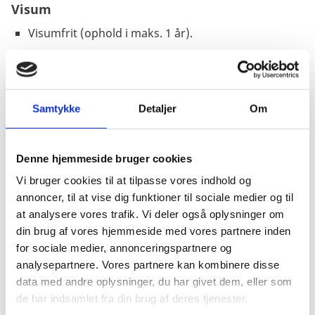
Visum
Visumfrit (ophold i maks. 1 år).
Pas
Samtykke
Detaljer
Om
Pas skal være gyldigt under opholdet.
Passet må ikke være beskadiget.
Danske forlængede pas anerkendes ved ind- og
Denne hjemmeside bruger cookies
udrejse.
Vi bruger cookies til at tilpasse vores indhold og
Danske nødpas (provisoriske pas) anerkendes ved
annoncer, til at vise dig funktioner til sociale medier og til
ind- og udrejse.
at analysere vores trafik. Vi deler også oplysninger om
EU-nødpas anerkendes ved ind- og udrejse.
din brug af vores hjemmeside med vores partnere inden
for sociale medier, annonceringspartnere og
Tjek på forhånd om et eventuelt transitland på
analysepartnere. Vores partnere kan kombinere disse
rejsen anerkender et dansk nødpas eller et EU-
data med andre oplysninger, du har givet dem, eller som
nødpas. Kontakt transitlandets ambassade.
de har indsamlet fra din brug af deres tjenester.
Visse viseringer og stempler i dit pas kan medføre,