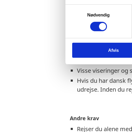
Danske nødpas (prov
S
fremvisning af en po
Nødvendig
a
mistet eller kunne v
m
t
EU-nødpas anerkende
y
politirapport kunne 
k
Tjek på forhånd om e
Afvis
k
e
EU-nødpas. Kontakt
v
Visse viseringer og 
a
l
Hvis du har dansk f
g
udrejse. Inden du r
Andre krav
Rejser du alene med 