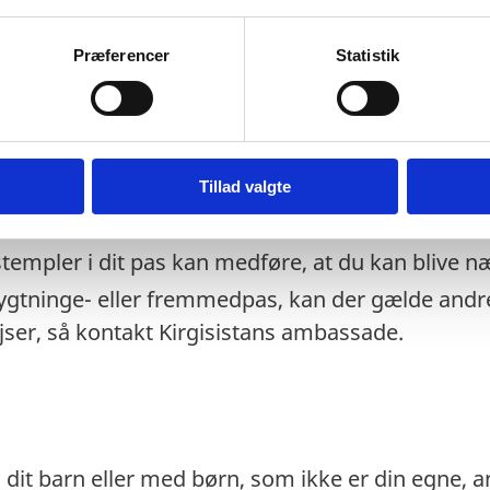
isoriske pas) anerkendes ved ind- og udrejse. V
litirapport kunne dokumentere, at det pas, som d
Præferencer
Statistik
ise, at dit ordinære pas er udløbet under dit opho
s ved ind- og udrejse. Ved udrejse skal du ved 
dokumentere, at det pas, som du indrejste på, er
t eventuelt transitland på rejsen anerkender et 
Tillad valgte
 transitlandets ambassade.
stempler i dit pas kan medføre, at du kan blive n
lygtninge- eller fremmedpas, kan der gælde andre
ejser, så kontakt Kirgisistans ambassade.
dit barn eller med børn, som ikke er din egne, anb