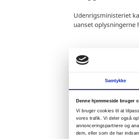
Udenrigsministeriet ka
uanset oplysningerne h
Visum
Visumfrit ophold i 
Samtykke
Pas
Denne hjemmeside bruger c
Vi bruger cookies til at tilpas
Pas skal være gyldi
vores trafik. Vi deler også 
Passet må ikke være
annonceringspartnere og anal
Danske forlængede 
dem, eller som de har indsaml