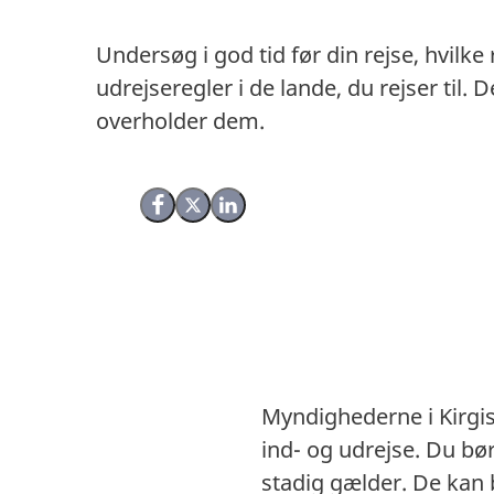
Undersøg i god tid før din rejse, hvilke
udrejseregler i de lande, du rejser til
overholder dem.
Del på Facebook
Del på X (Twitter)
Del på LinkedIn
Myndighederne i Kirgis
ind- og udrejse. Du bø
stadig gælder. De kan 