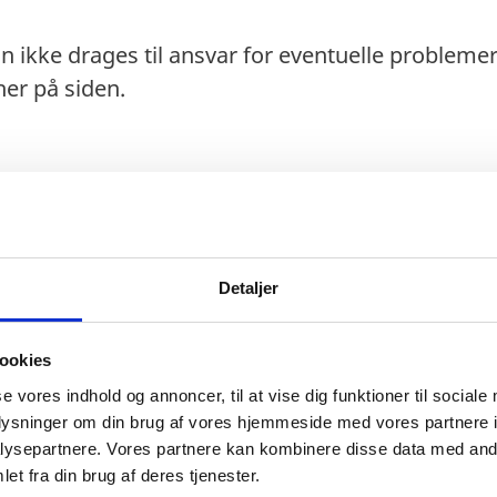
n ikke drages til ansvar for eventuelle probleme
er på siden.
maks. 30 dage.
Detaljer
ookies
se vores indhold og annoncer, til at vise dig funktioner til sociale
gt i mindst 6 måneder ud over opholdets varighed
oplysninger om din brug af vores hjemmeside med vores partnere i
 beskadiget.
ysepartnere. Vores partnere kan kombinere disse data med andr
pas anerkendes ved ind- og udrejse.
et fra din brug af deres tjenester.