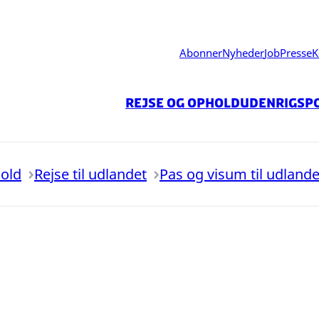
Abonner
Nyheder
Job
Presse
K
Rejse og ophold
Udenrigspo
hold
Rejse til udlandet
Pas og visum til udlande