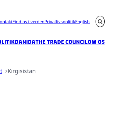
ontakt
Find os i verden
Privatlivspolitik
English
Fold søgefelt ud
litik
Danida
The Trade Council
Om os
t
Kirgisistan