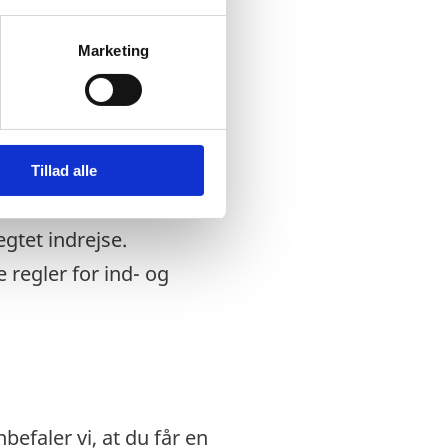
ed udrejse skal du ved
u indrejste på, er
Marketing
ld.
fremvisning af en
 mistet.
dansk nødpas eller et
Tillad alle
ægtet indrejse.
 regler for ind- og
efaler vi, at du får en