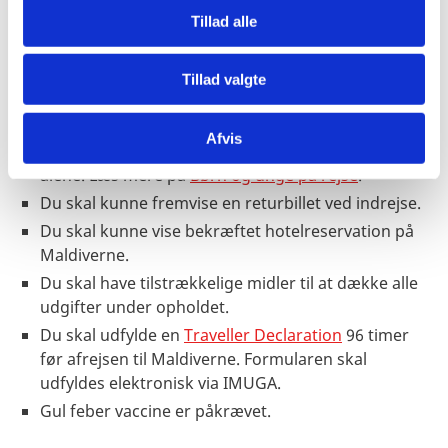
Tillad alle
Andre
krav
Rejser du alene med dit barn eller med børn, som
Tillad valgte
ikke er din egne, anbefaler vi, at du får en fuldmagt
fra indehaverne af forældremyndigheden. Det
Afvis
samme gælder, hvis du er under 18 år og rejser
alene. Læs mere på
Børn og unge på rejse
.
Du skal kunne fremvise en returbillet ved indrejse.
Du skal kunne vise bekræftet hotelreservation på
Maldiverne.
Du skal have tilstrækkelige midler til at dække alle
udgifter under opholdet.
Du skal udfylde en
Traveller Declaration
96 timer
før afrejsen til Maldiverne. Formularen skal
udfyldes elektronisk via IMUGA.
Gul feber vaccine er påkrævet.