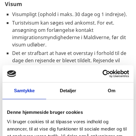
Visum
Visumpligt (ophold i maks. 30 dage og 1 indrejse).
Turistvisum kan søges ved ankomst. For evt.
ansøgning om forlængelse kontakt
immigrationsmyndighederne i Maldiverne, før dit
visum udløber.
Det er strafbart at have et overstay i forhold til de
dage den rejsende er blevet tildelt. Rejsende vil
blive forelagt en bøde. Se
Home | Maldives
Immigration
Samtykke
Detaljer
Om
Pas
Pas skal være gyldigt i minimum 30 dage ved
Denne hjemmeside bruger cookies
indrejsen.
Vi bruger cookies til at tilpasse vores indhold og
Passet må ikke være beskadiget.
annoncer, til at vise dig funktioner til sociale medier og til