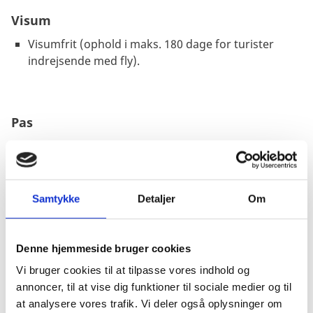
Visum
Visumfrit (ophold i maks. 180 dage for turister
indrejsende med fly).
Pas
Pas skal være gyldigt under opholdet.
Passet må ikke være beskadiget.
Danske forlængede pas anerkendes ved ind- og
Samtykke
Detaljer
Om
udrejse.
Danske nødpas (provisoriske pas) anerkendes ved
ind- og udrejse. Ved indrejse til Mexico bør
Denne hjemmeside bruger cookies
nødpasset skal være gyldigt i minimum 6 måneder
Vi bruger cookies til at tilpasse vores indhold og
ud over opholdets varighed. Hvis du har fået passet
annoncer, til at vise dig funktioner til sociale medier og til
i Mexico som erstatning for et mistet pas, skal du
at analysere vores trafik. Vi deler også oplysninger om
vise en politirapport, når du forlader landet.