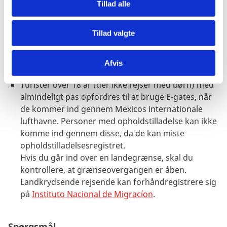
Tillad alle
alene. Læs mere på
Børn og unge på rejse
.
Børn, der har opholdstilladelse i Mexico og som
rejser med andre end deres forældre, skal fremvise
Tillad valgte
en fuldmagt fra forældre:
https://www.gob.mx/inm/acciones-y-
Afvis
programas/formato-de-salida-de-menores
Turister over 18 år (der ikke rejser med børn) med
almindeligt pas opfordres til at bruge E-gates, når
de kommer ind gennem Mexicos internationale
lufthavne. Personer med opholdstilladelse kan ikke
komme ind gennem disse, da de kan miste
opholdstilladelsesregistret.
Hvis du går ind over en landegrænse, skal du
kontrollere, at grænseovergangen er åben.
Landkrydsende rejsende kan forhåndregistrere sig
på
Instituto Nacional de Migracíon
.
Spørgsmål