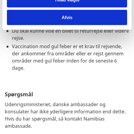
Fødselsattest for børn under 18 år skal
medbringes. Se yderligere information:
https://www.embassyofnamibia.se/index.php/cons
Afvis
ular-matters/travelling-abroad-with-children
Du skal kunne vise en billet til returrejse eller videre
rejse.
Vaccination mod gul feber er et krav til rejsende,
der ankommer fra områder eller er rejst gennem
områder med gul feber inden for de seneste 6
dage.
Spørgsmål
Udenrigsministeriet, danske ambassader og
konsulater har ikke yderligere information end dette.
Hvis du har spørgsmål, så kontakt Namibias
ambassade.