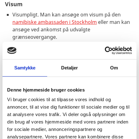
Visum
Visumpligt. Man kan ansøge om visum på den
namibiske ambassaden i Stockholm
eller man kan
ansøge ved ankomst på udvalgte
grænseovergange.
Pas
Samtykke
Detaljer
Om
Pas skal være gyldigt 6 måneder ud over opholdets
varighed og have mindst 3 blanke sider.
Denne hjemmeside bruger cookies
Passet må ikke være beskadiget.
Danske forlængede pas anerkendes ved ind- og
Vi bruger cookies til at tilpasse vores indhold og
udrejse.
annoncer, til at vise dig funktioner til sociale medier og til
at analysere vores trafik. Vi deler også oplysninger om
Danske nødpas (provisoriske pas) anerkendes ved
din brug af vores hjemmeside med vores partnere inden
indrejse hvis maskinlæsbart og ved udrejse
for sociale medier, annonceringspartnere og
EU-nødpas anerkendes ved indrejse hvis
analysepartnere. Vores partnere kan kombinere disse