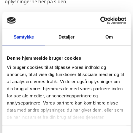
oplysningerne her på siden.
Visum
Samtykke
Detaljer
Om
Ved kombinerede turistrejser til Israel og Palæstina
gælder samme visumregler som ved rejser til Israel
alene. Læs mere på
Israels pas- og visumregler
.
Denne hjemmeside bruger cookies
Vi bruger cookies til at tilpasse vores indhold og
annoncer, til at vise dig funktioner til sociale medier og til
at analysere vores trafik. Vi deler også oplysninger om
Pas
din brug af vores hjemmeside med vores partnere inden
Ved kombinerede turistrejser til Israel og Palæstina
for sociale medier, annonceringspartnere og
gælder samme pasregler som ved rejser til Israel
analysepartnere. Vores partnere kan kombinere disse
alene. Læs mere på
Israels pas- og visumregler
.
data med andre oplysninger, du har givet dem, eller som
Tjek på forhånd om et eventuelt transitland på
de har indsamlet fra din brug af deres tjenester.
rejsen anerkender et dansk nødpas eller et EU-
nødpas. Kontakt transitlandets ambassade.