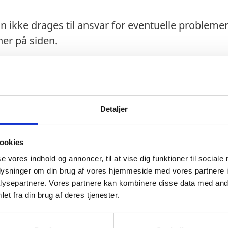
n ikke drages til ansvar for eventuelle probleme
er på siden.
Detaljer
aks. 90 dage).
ookies
se vores indhold og annoncer, til at vise dig funktioner til sociale
oplysninger om din brug af vores hjemmeside med vores partnere i
gt i 3 måneder ud over opholdets varighed.
ysepartnere. Vores partnere kan kombinere disse data med andr
et fra din brug af deres tjenester.
 beskadiget.
pas anerkendes ved ind- og udrejse.