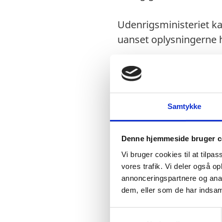
Udenrigsministeriet ka
uanset oplysningerne h
Visum
Samtykke
Visumfri (ophold i m
Denne hjemmeside bruger c
Vi bruger cookies til at tilpas
Pas
vores trafik. Vi deler også 
Pas skal være gyldi
annonceringspartnere og anal
dem, eller som de har indsaml
Passet må ikke være
Danske forlængede 
S