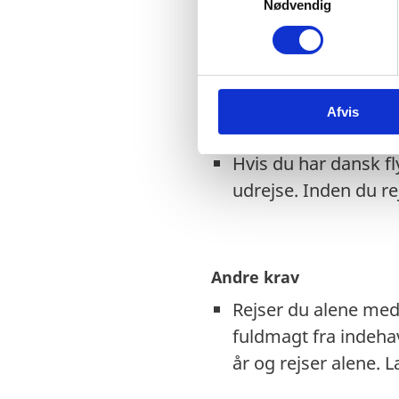
Nødvendig
a
Danske nødpas (prov
m
EU-nødpas anerkend
t
y
Tjek på forhånd om e
k
EU-nødpas. Kontakt
Afvis
k
Visse viseringer og 
e
v
Hvis du har dansk f
a
udrejse. Inden du 
l
g
Andre krav
Rejser du alene med 
fuldmagt fra indeha
år og rejser alene.