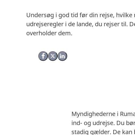
Undersøg i god tid før din rejse, hvilke
udrejseregler i de lande, du rejser til
overholder dem.
Del på Facebook
Del på X (Twitter)
Del på LinkedIn
Myndighederne i Rumæn
ind- og udrejse. Du b
stadig gælder. De kan 