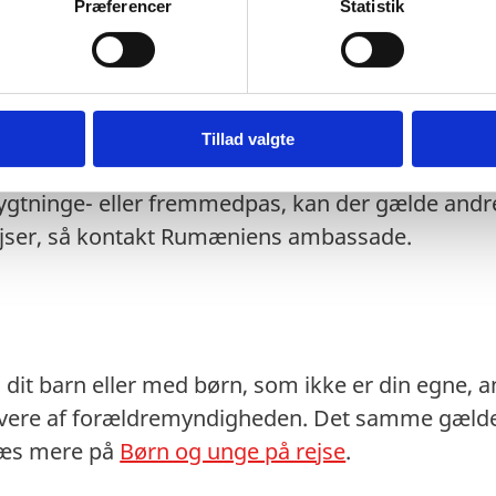
Præferencer
Statistik
isoriske pas) anerkendes ved ind- og udrejse.
es ved ind- og udrejse.
t eventuelt transitland på rejsen anerkender et 
 transitlandets ambassade.
Tillad valgte
stempler i dit pas kan medføre, at du kan blive n
lygtninge- eller fremmedpas, kan der gælde andre
rejser, så kontakt Rumæniens ambassade.
dit barn eller med børn, som ikke er din egne, anb
vere af forældremyndigheden. Det samme gælder
 Læs mere på
Børn og unge på rejse
.