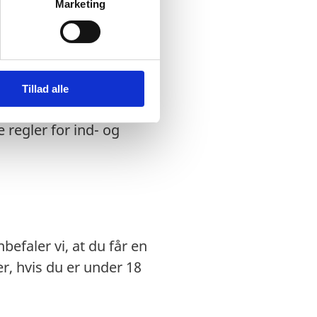
Marketing
dansk nødpas eller et
Tillad alle
ægtet indrejse.
 regler for ind- og
efaler vi, at du får en
, hvis du er under 18