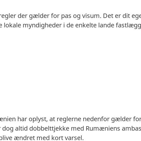
 regler der gælder for pas og visum. Det er dit eg
. De lokale myndigheder i de enkelte lande fastlæ
ien har oplyst, at reglerne nedenfor gælder fo
ør dog altid dobbelttjekke med Rumæniens amba
blive ændret med kort varsel.