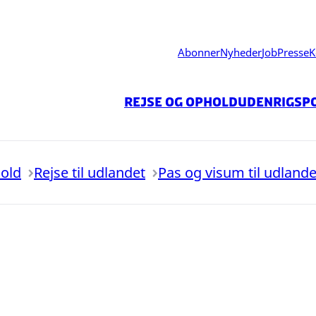
Abonner
Nyheder
Job
Presse
K
Rejse og ophold
Udenrigspo
hold
Rejse til udlandet
Pas og visum til udlande