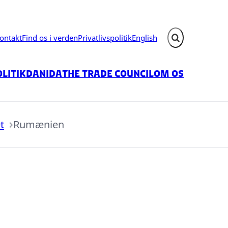
ontakt
Find os i verden
Privatlivspolitik
English
Fold søgefelt ud
litik
Danida
The Trade Council
Om os
t
Rumænien