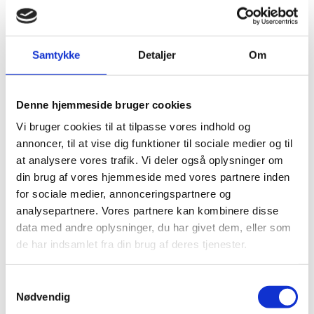
Visum
Visumfri (ophold i maks. 90 dage).
Samtykke
Detaljer
Om
Pas
Denne hjemmeside bruger cookies
Pas skal være gyldigt i 180 dage fra indrejsedatoen
Vi bruger cookies til at tilpasse vores indhold og
(pas skal være i en god stand).
annoncer, til at vise dig funktioner til sociale medier og til
Danske forlængede pas anerkendes. Passet skal
at analysere vores trafik. Vi deler også oplysninger om
have en gyldighed på 6 måneder ved udrejse.
din brug af vores hjemmeside med vores partnere inden
Danske nødpas (provisoriske pas) anerkendes ved
for sociale medier, annonceringspartnere og
udrejse.
analysepartnere. Vores partnere kan kombinere disse
EU-nødpas: Ingen information tilgængelig. Kontakt
data med andre oplysninger, du har givet dem, eller som
den senegalesiske ambassade for nærmere
de har indsamlet fra din brug af deres tjenester.
oplysning.
Tjek på forhånd om et eventuelt transitland på
S
rejsen anerkender et dansk nødpas eller et EU-
Nødvendig
a