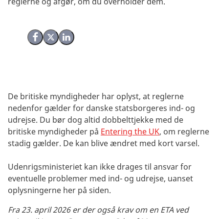
reglerne og afgør, om du overholder dem.
Del på Facebook
Del på X (Twitter)
Del på LinkedIn
De britiske myndigheder
har oplyst, at reglerne
nedenfor gælder for danske statsborgeres ind- og
udrejse.
Du bør dog altid dobbelttjekke med de
britiske myndigheder på
Entering the UK
, om reglerne
stadig gælder
. De kan blive ændret med kort varsel.
Udenrigsministeriet kan ikke drages til ansvar for
eventuelle problemer med ind- og udrejse, uanset
oplysningerne her på siden.
Fra 23. april 2026 er der også krav om en ETA ved