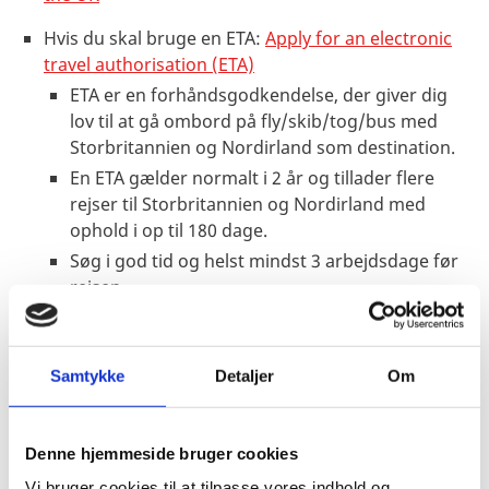
Hvis du skal bruge en ETA:
Apply for an electronic
travel authorisation (ETA)
ETA er en forhåndsgodkendelse, der giver dig
lov til at gå ombord på fly/skib/tog/bus med
Storbritannien og Nordirland som destination.
En ETA gælder normalt i 2 år og tillader flere
rejser til Storbritannien og Nordirland med
ophold i op til 180 dage.
Søg i god tid og helst mindst 3 arbejdsdage før
rejsen.
De britiske myndigheder anbefaler, at du søger
via deres app, UK ETA. Hvis du ikke har mulighed
for at bruge appen, kan du ansøge online:
How
Samtykke
Detaljer
Om
to apply - Apply for an ETA to come to the UK -
GOV.UK
.
Ved tvivlsspørgsmål eller behov for yderligere
Denne hjemmeside bruger cookies
vejledning i forhold til ansøgning om ETA,
Vi bruger cookies til at tilpasse vores indhold og