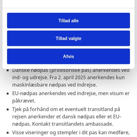
l
februar 2026. Se:
Dual citizenship - GOV.UK
.
g
Tillad alle
Pas
Pas skal være gyldigt under hele opholdet.
Tillad valgte
Passet må ikke være beskadiget.
Danske forlængede pas anerkendes ikke til
Afvis
indrejse – heller ikke i forbindelse med transit.
Danske nødpas (provisoriske pas) anerkendes ved
ind- og udrejse. Fra 2. april 2025 anerkendes kun
maskinlæsbare nødpas ved indrejse.
EU-nødpas anerkendes ved indrejse, men visum er
påkrævet.
Tjek på forhånd om et eventuelt transitland på
rejsen anerkender et dansk nødpas eller et EU-
nødpas. Kontakt transitlandets ambassade.
Visse viseringer og stempler i dit pas kan medføre,