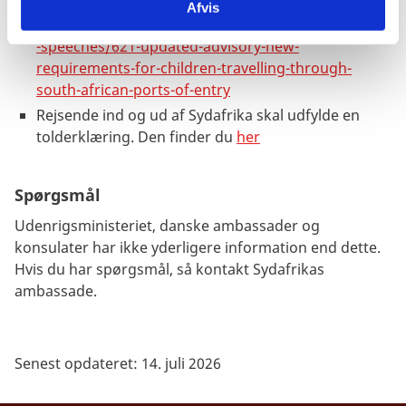
rejse til Sydafrika med børn
Afvis
her:
https://www.dha.gov.za/index.php/statements
-speeches/621-updated-advisory-new-
requirements-for-children-travelling-through-
south-african-ports-of-entry
Rejsende ind og ud af Sydafrika skal udfylde en
tolderklæring. Den finder du
her
Spørgsmål
Udenrigsministeriet, danske ambassader og
konsulater har ikke yderligere information end dette.
Hvis du har spørgsmål, så kontakt Sydafrikas
ambassade.
Senest opdateret: 14. juli 2026