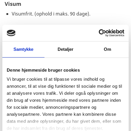
Visum
Visumfrit. (ophold i maks. 90 dage).
Pas
Pas skal være gyldigt 30 dage ud over opholdets
Samtykke
Detaljer
Om
varighed. Passet skal være maskinlæsbart og der
skal være mindst 2 blanke sider i passet.
Denne hjemmeside bruger cookies
Passet må ikke være beskadiget.
Vi bruger cookies til at tilpasse vores indhold og
Danske forlængede pas anerkendes ved udrejse.
annoncer, til at vise dig funktioner til sociale medier og til
Danske nødpas (provisoriske pas) anerkendes ved
at analysere vores trafik. Vi deler også oplysninger om
udrejse.
din brug af vores hjemmeside med vores partnere inden
EU-nødpas anerkendes ved udrejse.
for sociale medier, annonceringspartnere og
Tjek på forhånd om et eventuelt transitland på
analysepartnere. Vores partnere kan kombinere disse
rejsen anerkender et dansk nødpas eller et EU-
data med andre oplysninger, du har givet dem, eller som
nødpas. Kontakt transitlandets ambassade.
de har indsamlet fra din brug af deres tjenester.