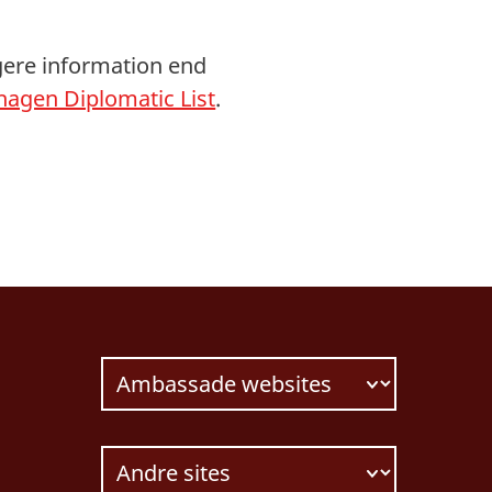
gere information end
agen Diplomatic List
.