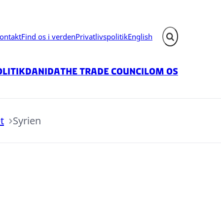
ontakt
Find os i verden
Privatlivspolitik
English
Fold søgefelt ud
litik
Danida
The Trade Council
Om os
t
Syrien