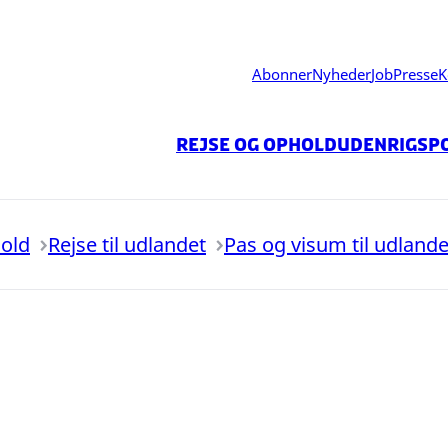
Abonner
Nyheder
Job
Presse
K
Rejse og ophold
Udenrigspo
hold
Rejse til udlandet
Pas og visum til udlande