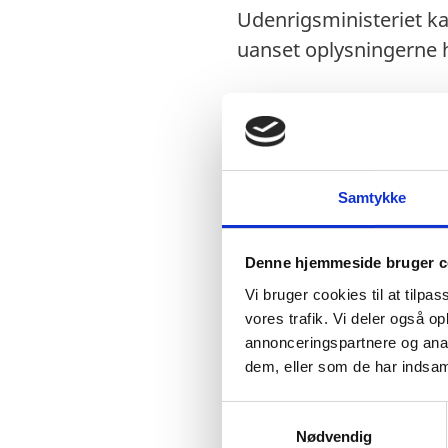
Udenrigsministeriet ka
uanset oplysningerne h
Visum
Visumpligt. Visum s
Samtykke
yderligere informat
Denne hjemmeside bruger c
Vi bruger cookies til at tilpas
vores trafik. Vi deler også 
Pas
annonceringspartnere og anal
Pasgyldighed: Ingen
dem, eller som de har indsaml
Danske forlængede 
S
Danske nødpas (prov
Nødvendig
a