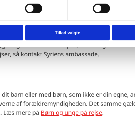
nformation.
t eventuelt transitland på rejsen anerkender et 
 transitlandets ambassade.
Tillad valgte
stempler i dit pas kan medføre, at du kan blive n
lygtninge- eller fremmedpas, kan der gælde andre
ejser, så kontakt Syriens ambassade.
dit barn eller med børn, som ikke er din egne, anb
averne af forældremyndigheden. Det samme gælde
ne. Læs mere på
Børn og unge på rejse
.