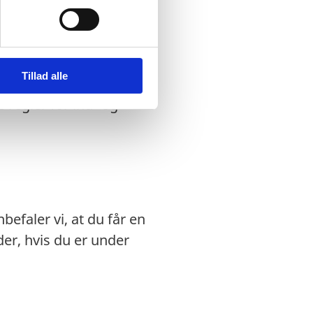
dansk nødpas eller et
Tillad alle
ægtet indrejse.
 regler for ind- og
efaler vi, at du får en
r, hvis du er under