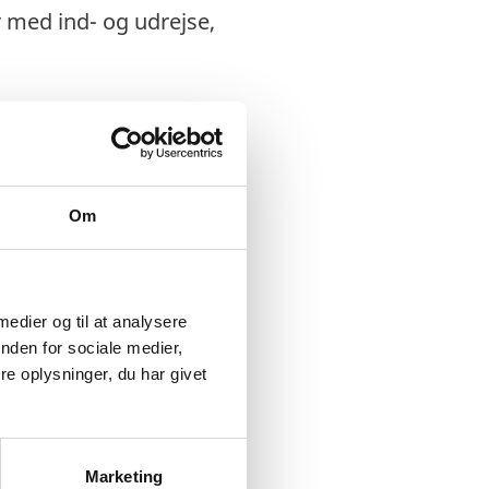
r med ind- og udrejse,
Stockholm for
Om
 medier og til at analysere
nden for sociale medier,
e oplysninger, du har givet
Marketing