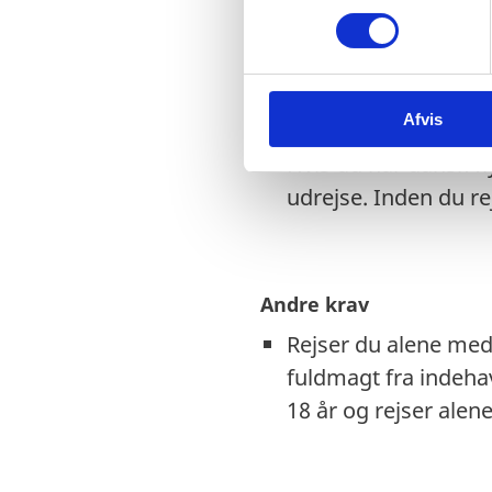
EU-nødpas: Ingen i
m
t
Tjek på forhånd om e
y
EU-nødpas. Kontakt
k
Afvis
k
Visse viseringer og 
e
Hvis du har dansk f
v
udrejse. Inden du r
a
l
g
Andre krav
Rejser du alene med 
fuldmagt fra indeh
18 år og rejser ale