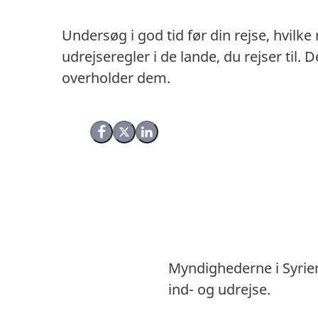
Undersøg i god tid før din rejse, hvilke
udrejseregler i de lande, du rejser til
overholder dem.
Del på Facebook
Del på X (Twitter)
Del på LinkedIn
Myndighederne i Syrien
ind- og udrejse.