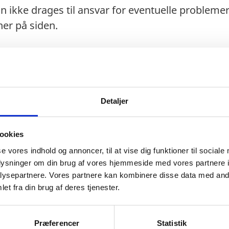
n ikke drages til ansvar for eventuelle probleme
er på siden.
kal søges on-line. Kontakt Syriens ambassade i 
Detaljer
ion.
ookies
se vores indhold og annoncer, til at vise dig funktioner til sociale
oplysninger om din brug af vores hjemmeside med vores partnere i
ysepartnere. Vores partnere kan kombinere disse data med andr
 information.
et fra din brug af deres tjenester.
pas: Ingen information.
isoriske pas): Ingen information.
Præferencer
Statistik