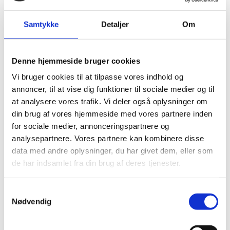
Visumpligt. Du kan søge om visum hos Tchads
ambassade.
Samtykke
Detaljer
Om
Denne hjemmeside bruger cookies
Pas
Vi bruger cookies til at tilpasse vores indhold og
Pas skal være gyldigt under opholdet.
annoncer, til at vise dig funktioner til sociale medier og til
Passet må ikke være beskadiget.
at analysere vores trafik. Vi deler også oplysninger om
din brug af vores hjemmeside med vores partnere inden
Danske forlængede pas anerkendes ved ind- og
for sociale medier, annonceringspartnere og
udrejse.
analysepartnere. Vores partnere kan kombinere disse
Danske nødpas (provisoriske pas) anerkendes ved
data med andre oplysninger, du har givet dem, eller som
ind- og udrejse.
de har indsamlet fra din brug af deres tjenester.
EU-nødpas: Ingen information.
Tjek på forhånd om et eventuelt transitland på
S
rejsen anerkender et dansk nødpas eller et EU-
Nødvendig
a
nødpas. Kontakt transitlandets ambassade.
m
Visse viseringer og stempler i dit pas kan medføre,
t