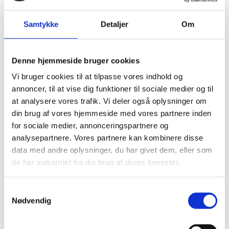
Visumfri (ophold i maks. 90 dage).
Samtykke
Detaljer
Om
Pas
Denne hjemmeside bruger cookies
Pas skal være gyldigt i 6 måneder ved indrejsen.
Vi bruger cookies til at tilpasse vores indhold og
Passet må ikke være beskadiget.
annoncer, til at vise dig funktioner til sociale medier og til
at analysere vores trafik. Vi deler også oplysninger om
Danske forlængede pas anerkendes ikke.
din brug af vores hjemmeside med vores partnere inden
Danske nødpas (provisoriske pas) anerkendes ved
for sociale medier, annonceringspartnere og
ind- og udrejse. Nødpas skal være gyldige i 6
analysepartnere. Vores partnere kan kombinere disse
måneder ud over opholdets varighed.
data med andre oplysninger, du har givet dem, eller som
EU-nødpas anerkendes ved udrejse og transit.
de har indsamlet fra din brug af deres tjenester.
Tjek på forhånd om et eventuelt transitland på
rejsen anerkender et dansk nødpas eller et EU-
S
nødpas. Kontakt transitlandets ambassade.
Nødvendig
a
Visse viseringer og stempler i dit pas kan medføre,
m
at du kan blive nægtet indrejse.
t