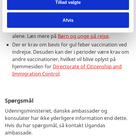
Tillad valgte
Rejser du alene med dit barn eller med børn, som
ikke er din egne, anbefaler vi, at du får en fuldmagt
Afvis
fra indehaverne af forældremyndigheden. Det
samme gælder, hvis du er under 18 år og rejser
alene. Læs mere på
Børn og unge på rejse
.
Der er krav om bevis for gul feber vaccination ved
indrejse. Desuden kan der i perioder være krav om
andre vaccinationer, hvilket vil blive oplyst på
hjemmesiden for
Directorate of Citizenship and
Immigration Control
.
Spørgsmål
Udenrigsministeriet, danske ambassader og
konsulater har ikke yderligere information end dette.
Hvis du har spørgsmål, så kontakt Ugandas
ambassade.