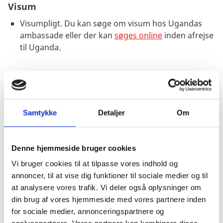
Visum
Visumpligt. Du kan søge om visum hos Ugandas
ambassade eller der kan
søges online
inden afrejse
til Uganda.
Pas
Pas skal være gyldigt i 6 måneder ved indrejsen.
Samtykke
Detaljer
Om
Passet må ikke være beskadiget.
Danske forlængede pas anerkendes til ind- og
udrejse.
Denne hjemmeside bruger cookies
Danske nødpas (provisoriske pas) anerkendes kun
Vi bruger cookies til at tilpasse vores indhold og
ved udrejse til Danmark, også i forbindelse med
annoncer, til at vise dig funktioner til sociale medier og til
transit. Politirapport eller lignende skal kunne
at analysere vores trafik. Vi deler også oplysninger om
dokumentere, at det pas, som du indrejste på, er
din brug af vores hjemmeside med vores partnere inden
mistet eller kunne vise, at dit ordinære pas er
for sociale medier, annonceringspartnere og
udløbet under dit ophold.