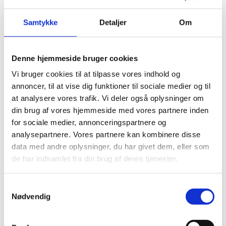
Visum
Samtykke
Detaljer
Om
Visumfri (ophold i maks. 90 dage inden for en 180
dages periode).
Denne hjemmeside bruger cookies
Vi bruger cookies til at tilpasse vores indhold og
Pas
annoncer, til at vise dig funktioner til sociale medier og til
Pas skal være gyldigt under opholdet.
at analysere vores trafik. Vi deler også oplysninger om
din brug af vores hjemmeside med vores partnere inden
Passet må ikke være beskadiget.
for sociale medier, annonceringspartnere og
Danske forlængede pas anerkendes til ind- og
analysepartnere. Vores partnere kan kombinere disse
udrejse.
data med andre oplysninger, du har givet dem, eller som
Danske nødpas (provisoriske pas) anerkendes ved
de har indsamlet fra din brug af deres tjenester.
ind- og udrejse.
EU-nødpas anerkendes ved ind- og udrejse.
S
Tjek på forhånd om et eventuelt transitland på
Nødvendig
a
rejsen anerkender et dansk nødpas eller et EU-
m
nødpas. Kontakt transitlandets ambassade.
t