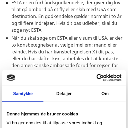
ESTA er en forhåndsgodkendelse, der giver dig lov
til at gå ombord på et fly eller skib med USA som
destination. En godkendelse gælder normalt i to år
og til flere indrejser. Hvis dit pas udløber, skal du
søge nyt ESTA.
Når du skal søge om ESTA eller visum til USA, er der
to kønsbetegnelser at vælge imellem: mand eller
kvinde. Hvis du har kønsbetegnelsen X i dit pas,
eller du har skiftet køn, anbefales det at kontakte
den amerikanske ambassade forud for rejsen for
vejledning om, hvordan du skal forholde dig.
Hvis du har spørgsmål vedr. ESTA, se
Official ESTA
Application Website, U.S. Customs and Border
Protection
. Du kan også ringe til CBP Traveler
Samtykke
Detaljer
Om
Communications Center på tlf. +1 202 325 8000 eller
skrive via dette link til
CBP Information Center
.
Denne hjemmeside bruger cookies
Visumpligt hvis:
Vi bruger cookies til at tilpasse vores indhold og
Opholdet er mere end 90 dage.