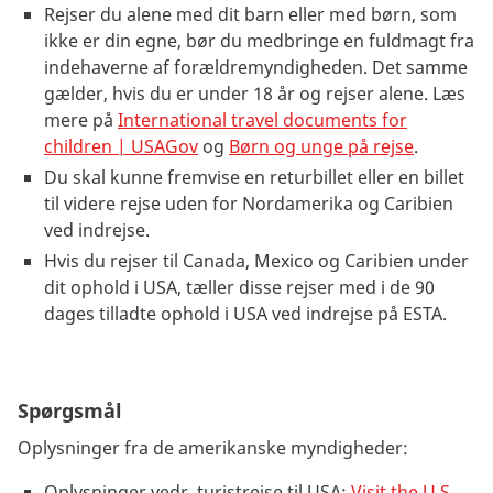
Rejser du alene med dit barn eller med børn, som
ikke er din egne, bør du medbringe en fuldmagt fra
indehaverne af forældremyndigheden. Det samme
gælder, hvis du er under 18 år og rejser alene. Læs
mere på
International travel documents for
children | USAGov
og
Børn og unge på rejse
.
Du skal kunne fremvise en returbillet eller en billet
til videre rejse uden for Nordamerika og Caribien
ved indrejse.
Hvis du rejser til Canada, Mexico og Caribien under
dit ophold i USA, tæller disse rejser med i de 90
dages tilladte ophold i USA ved indrejse på ESTA.
Spørgsmål
Oplysninger fra de amerikanske myndigheder:
Oplysninger vedr. turistrejse til USA:
Visit the U.S.