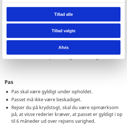
Du har været i Cuba eller mellemlandet i Cuba
g
efter d. 12. januar 2021.
Søg på “Cuba” her:
Official ESTA Application Website, U.S. Customs
Tillad alle
and Border Protection (dhs.gov)
Søg om visum gennem USA's ambassade – se
Tillad valgte
ambassadens hjemmeside
.
Reglerne for at rejse ind i USA er de samme, uanset
Afvis
om du kun skal mellemlande på vej til et andet land,
eller om du skal opholde dig i USA i længere tid.
Pas
Pas skal være gyldigt under opholdet.
Passet må ikke være beskadiget.
Rejser du på krydstogt, skal du være opmærksom
på, at visse rederier kræver, at passet er gyldigt i op
til 6 måneder ud over rejsens varighed.