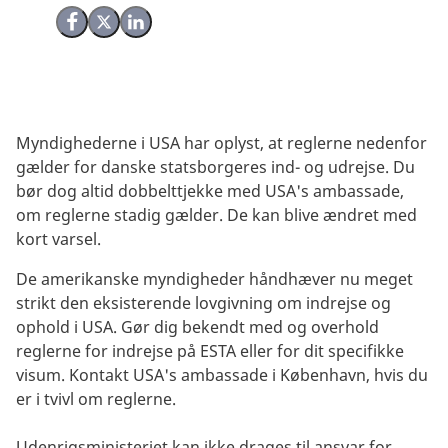
Del på Facebook
Del på X (Twitter)
Del på LinkedIn
Myndighederne i USA har oplyst, at reglerne nedenfor
gælder for danske statsborgeres ind- og udrejse. Du
bør dog altid dobbelttjekke med USA's ambassade,
om reglerne stadig gælder. De kan blive ændret med
kort varsel.
De amerikanske myndigheder håndhæver nu meget
strikt den eksisterende lovgivning om indrejse og
ophold i USA. Gør dig bekendt med og overhold
reglerne for indrejse på ESTA eller for dit specifikke
visum. Kontakt USA's ambassade i København, hvis du
er i tvivl om reglerne.
Udenrigsministeriet kan ikke drages til ansvar for