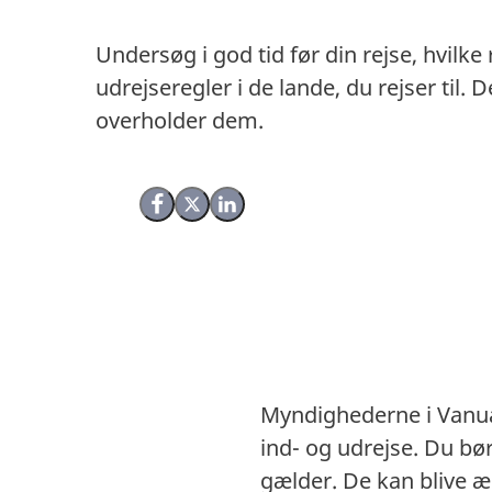
Undersøg i god tid før din rejse, hvilke
udrejseregler i de lande, du rejser til
overholder dem.
Del på Facebook
Del på X (Twitter)
Del på LinkedIn
Myndighederne i Vanua
ind- og udrejse. Du b
gælder. De kan blive æ