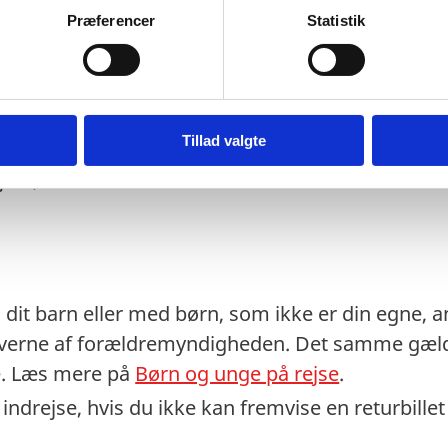
es ved ind- og udrejse.
Præferencer
Statistik
t eventuelt transitland på rejsen anerkender et 
 transitlandets ambassade.
stempler i dit pas kan medføre, at du kan blive n
Tillad valgte
lygtninge- eller fremmedpas, kan der gælde andre
ejser, så kontakt Vanuatus ambassade.
dit barn eller med børn, som ikke er din egne, anb
averne af forældremyndigheden. Det samme gælde
ne. Læs mere på
Børn og unge på rejse
.
ndrejse, hvis du ikke kan fremvise en returbillet el