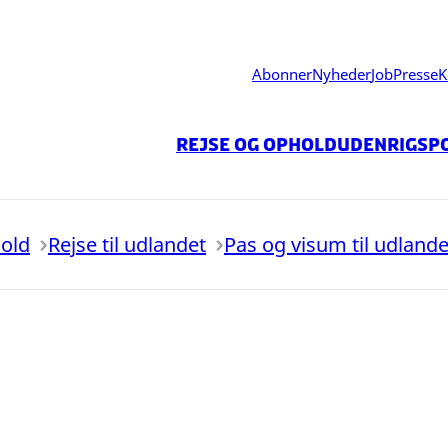
Abonner
Nyheder
Job
Presse
K
Rejse og ophold
Udenrigspo
hold
Rejse til udlandet
Pas og visum til udlande