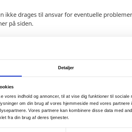
n ikke drages til ansvar for eventuelle probleme
er på siden.
aks. 90 dage).
Detaljer
ookies
se vores indhold og annoncer, til at vise dig funktioner til sociale
oplysninger om din brug af vores hjemmeside med vores partnere i
t i 6 måneder ved indrejsen.
ysepartnere. Vores partnere kan kombinere disse data med andr
as anerkendes til ind- og udrejse.
et fra din brug af deres tjenester.
isoriske pas) anerkendes ved ind- og udrejse.