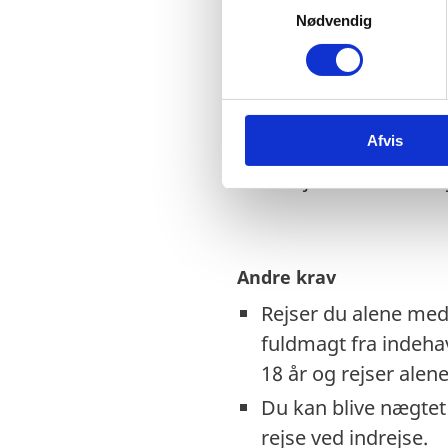
EU-nødpas anerkend
Nødvendig
a
m
Tjek på forhånd om e
t
EU-nødpas. Kontakt
y
Visse viseringer og 
k
Afvis
k
Hvis du har dansk f
e
udrejse. Inden du r
v
a
l
g
Andre krav
Rejser du alene med 
fuldmagt fra indeh
18 år og rejser ale
Du kan blive nægtet i
rejse ved indrejse.