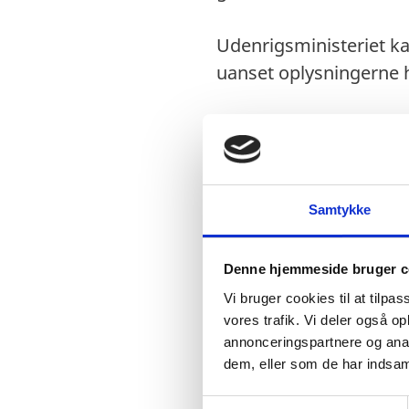
Udenrigsministeriet ka
uanset oplysningerne h
Visum
Visumfri (ophold i m
Samtykke
Denne hjemmeside bruger c
Pas
Vi bruger cookies til at tilpas
vores trafik. Vi deler også 
Pas skal være gyldig
annonceringspartnere og anal
Danske forlængede p
dem, eller som de har indsaml
Danske nødpas (prov
S