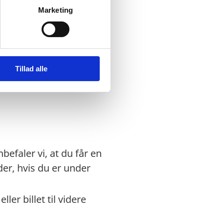
Marketing
dansk nødpas eller et
ægtet indrejse.
Tillad alle
 regler for ind- og
efaler vi, at du får en
r, hvis du er under
ler billet til videre