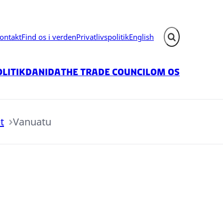
ontakt
Find os i verden
Privatlivspolitik
English
Fold søgefelt ud
litik
Danida
The Trade Council
Om os
t
Vanuatu