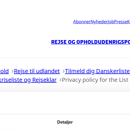
Abonner
Nyheder
Job
Presse
K
Rejse og ophold
Udenrigspo
hold
Rejse til udlandet
Tilmeld dig Danskerlist
kriseliste og Rejseklar
Privacy policy for the List
Detaljer