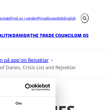
ontakt
Find os i verden
Privatlivspolitik
English
Fold søgefelt ud
litik
Danida
The Trade Council
Om os
en på app'en Rejseklar
 of Danes, Crisis List and Rejseklar
Om