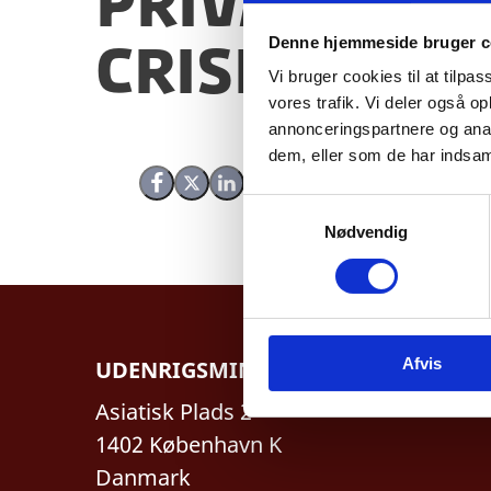
Privacy pol
Denne hjemmeside bruger c
Crisis List
Vi bruger cookies til at tilpas
vores trafik. Vi deler også 
annonceringspartnere og anal
dem, eller som de har indsaml
Del på Facebook
Del på X (Twitter)
Del på LinkedIn
S
Nødvendig
a
m
t
y
k
Afvis
UDENRIGSMINISTERIET
k
e
Asiatisk Plads 2
v
1402 København K
a
l
Danmark