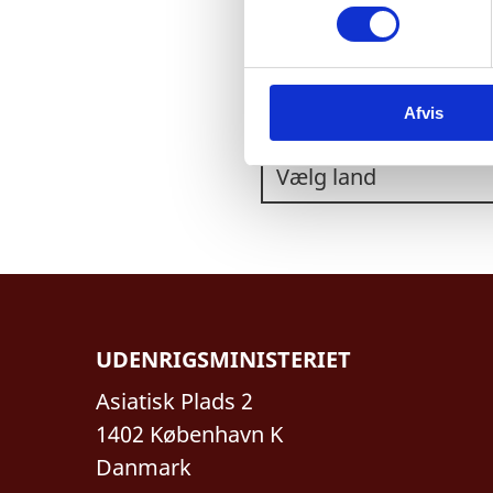
m
t
y
k
VÆLG ET LAND:
Afvis
k
e
v
a
l
g
UDENRIGSMINISTERIET
Asiatisk Plads 2
1402 København K
Danmark