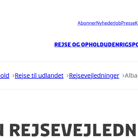
Abonner
Nyheder
Job
Presse
K
Rejse og ophold
Udenrigspo
hold
Rejse til udlandet
Rejsevejledninger
Alba
n rejsevejledn