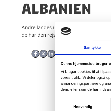
Albanien
Andre landes udenrigsministerier laver
de har den rejsevejledning, du leder eft
Samtykke
Del på Facebook
Del på X (Twitter)
Del på LinkedIn
Denne hjemmeside bruger c
Vi bruger cookies til at tilpas
vores trafik. Vi deler også 
annonceringspartnere og anal
dem, eller som de har indsaml
S
Nødvendig
a