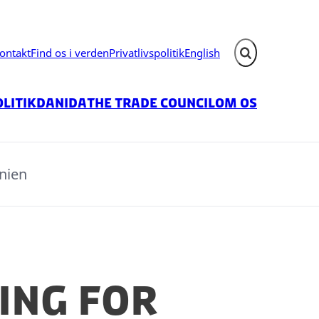
ontakt
Find os i verden
Privatlivspolitik
English
Fold søgefelt ud
litik
Danida
The Trade Council
Om os
nien
ing for