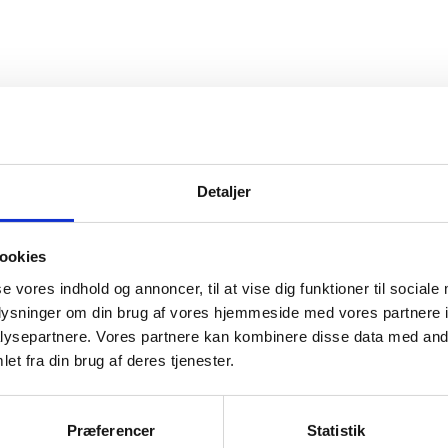
 også rejsevejledninger. Nogle af disse lande ka
er.
Detaljer
ookies
se vores indhold og annoncer, til at vise dig funktioner til sociale
oplysninger om din brug af vores hjemmeside med vores partnere i
ysepartnere. Vores partnere kan kombinere disse data med andr
et fra din brug af deres tjenester.
Præferencer
Statistik